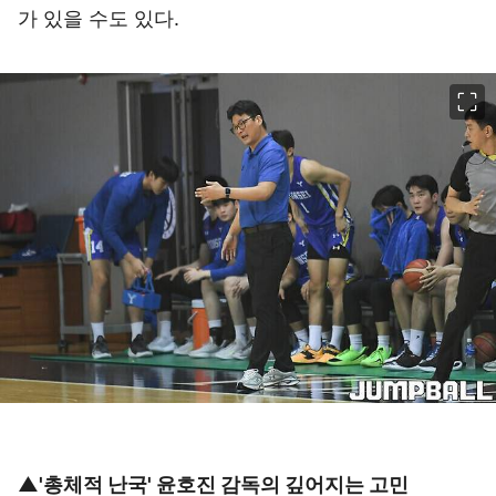
가 있을 수도 있다.
이미지 크게 보기
▲'총체적 난국' 윤호진 감독의 깊어지는 고민