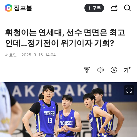
공유하기
통합검색
점프볼
구독
휘청이는 연세대, 선수 면면은 최고
인데…정기전이 위기이자 기회?
서호민
2025. 9. 16. 14:04
요약보기
음성으로 듣기
번역 설정
글씨크기 조절하기
이미지 크게 보기