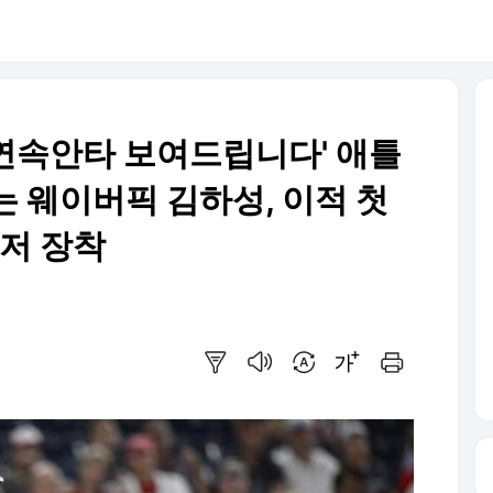
 연속안타 보여드립니다' 애틀
는 웨이버픽 김하성, 이적 첫
저 장착
요약보기
음성으로 듣기
번역 설정
글씨크기 조절하기
인쇄하기