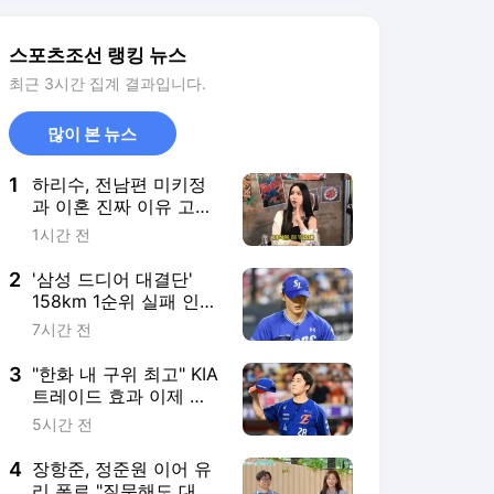
3
"한화 내 구위 최고" KIA
트레이드 효과 이제 터
진다…개명까지 한 간절
5시간 전
함, 사령탑 마음까지 훔
쳤다
4
장항준, 정준원 이어 유
리 폭로 "질문해도 대답
안 해, 이럴 수 있나 싶
8시간 전
어" ('해투')
5
박진영, 체지방률 9% 비
결 "오후 3시부터 금식...
배고프면 블랙커피 마
14시간 전
셔"
서비스 바로가기
뉴스
연예
스포츠
스포츠 홈
축구
해외축구
야구
해외야구
골프