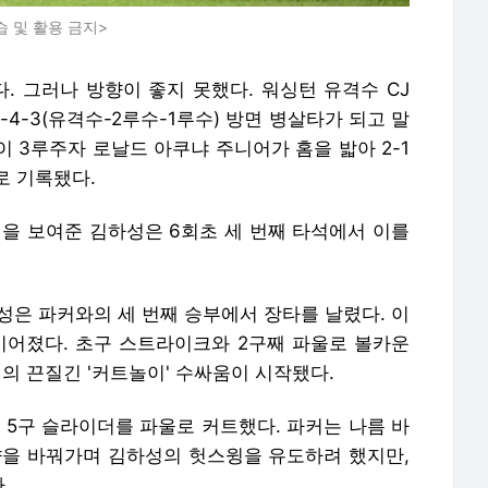
습 및 활용 금지>
. 그러나 방향이 좋지 못했다. 워싱턴 유격수 CJ
4-3(유격수-2루수-1루수) 방면 병살타가 되고 말
 3루주자 로날드 아쿠냐 주니어가 홈을 밟아 2-1
로 기록됐다.
격을 보여준 김하성은 6회초 세 번째 타석에서 이를
하성은 파커와의 세 번째 승부에서 장타를 날렸다. 이
 이어졌다. 초구 스트라이크와 2구째 파울로 볼카운
성의 끈질긴 '커트놀이' 수싸움이 시작됐다.
 5구 슬라이더를 파울로 커트했다. 파커는 나름 바
향을 바꿔가며 김하성의 헛스윙을 유도하려 했지만,
.