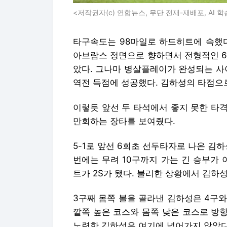
<저작권자(c) 연합뉴스, 무단 전재-재배포, AI 학
타구속도는 98마일로 하드히트에 속했다
아브람스 정면으로 향하면서 전형적인 6-
았다. 그나마 병살플레이가 완성되는 사이
역전 득점에 성공했다. 김하성의 타점으
이렇듯 앞선 두 타석에서 좋지 못한 타
만회하는 장타를 보여줬다.
5-1로 앞선 6회초 선두타자로 나온 김
번에는 무려 10구까지 가는 긴 승부가
트가 2S가 됐다. 불리한 상황에서 김하
3구째 몸쪽 볼을 골라낸 김하성은 4구와
깥쪽 높은 코스와 몸쪽 낮은 코스로 방
노련한 김하성은 여기에 넘어가지 않았다