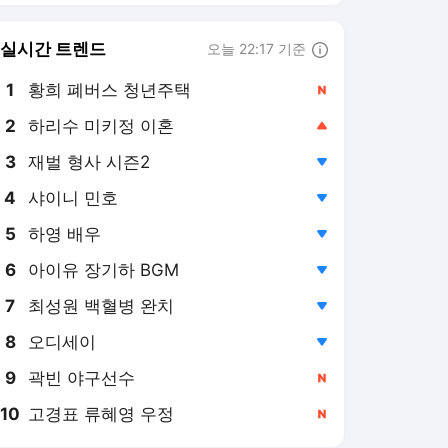
8
오디세이
,하락
9
곽빈 야구선수
,신규
10
고경표 류혜영 우정
,신규
스포츠조선 랭킹 뉴스
최근 3시간 집계 결과입니다.
많이 본 뉴스
1
하리수, 전남편 미키정
과 이혼 진짜 이유 고
백.."30억 날렸다는 루
1시간 전
머, 사실 아냐"
2
'삼성 드디어 대결단'
158km 1순위 실패 인정
했다, 1위 역전 카드 될
7시간 전
수 있나