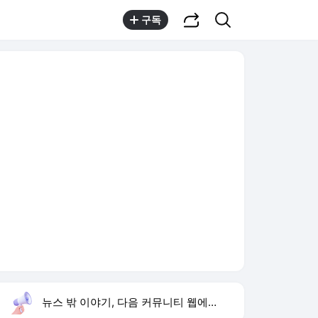
공유하기
검색
구독
뉴스 밖 이야기, 다음 커뮤니티 웹에서 보기
실시간 트렌드
오늘 22:17 기준
툴팁보기
1
황희 폐버스 청년주택
,신규
2
하리수 미키정 이혼
,상승
3
재벌 형사 시즌2
,하락
4
샤이니 민호
,하락
5
하영 배우
,하락
6
아이유 장기하 BGM
,하락
7
최성원 백혈병 완치
,하락