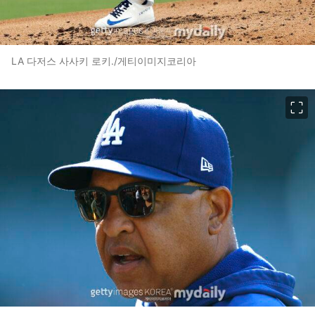
LA 다저스 사사키 로키./게티이미지코리아
이미지 크게 보기