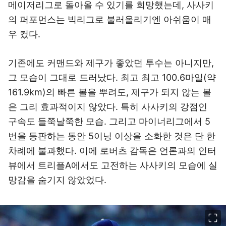
메이저리그로 돌아올 수 있기를 희망했는데, 사사키
의 퍼포먼스는 빅리그로 불러올리기엔 아쉬움이 매
우 컸다.
기존에도 커맨드와 제구가 좋았던 투수는 아니지만,
그 모습이 그대로 드러났다. 최고 최고 100.6마일(약
161.9km)의 빠른 볼을 뿌려도, 제구가 되지 않는 볼
은 그리 효과적이지 않았다. 특히 사사키의 강점인
구속도 들쭉날쭉한 모습. 그리고 마이너리그에서 5
번을 등판하는 동안 5이닝 이상을 소화한 것은 단 한
차례에 불과했다. 이에 로버츠 감독은 언론과의 인터
뷰에서 트리플A에서도 고전하는 사사키의 모습에 실
망감을 숨기지 않았었다.
이미지 크게 보기