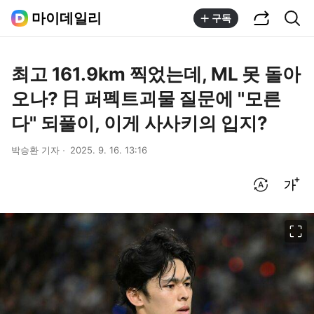
공유하기
통합검색
마이데일리
구독
최고 161.9km 찍었는데, ML 못 돌아
오나? 日 퍼펙트괴물 질문에 "모른
다" 되풀이, 이게 사사키의 입지?
박승환 기자
2025. 9. 16. 13:16
번역 설정
글씨크기 조절하기
이미지 크게 보기