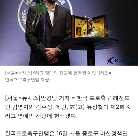
[서울=뉴시스]K리그 명예의 전당에 헌액된 데얀. (사진=
한국프로축구연맹 제공)
[서울=뉴시스]안경남 기자 = 한국 프로축구 레전드
인 김병지와 김주성, 데얀, 故(고) 유상철이 제2회 K
리그 명예의 전당에 헌액됐다.
한국프로축구연맹은 16일 서울 종로구 아산정책연