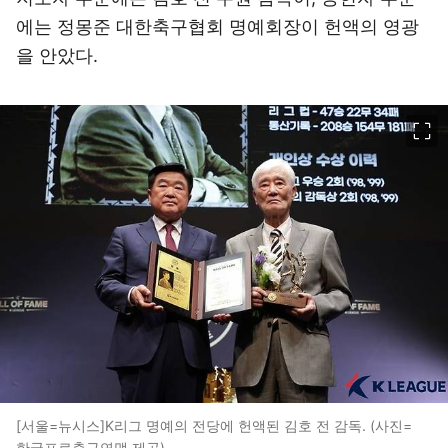
에는 정몽준 대한축구협회 명예회장이 헌액의 영광
을 안았다.
이미지 크게 보기
[서울=뉴시스]K리그 명예의 전당에 헌액된 김호 전 감독. (사진=
한국프로축구연맹 제공)