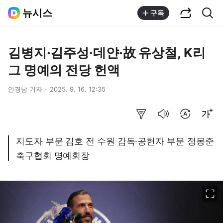
공유하기
통합검색
뉴시스
구독
김병지·김주성·데얀·故 유상철, K리
그 명예의 전당 헌액
안경남 기자
2025. 9. 16. 12:35
요약보기
음성으로 듣기
번역 설정
글씨크기 조절하기
지도자 부문 김호 전 수원 감독·공헌자 부문 정몽준
축구협회 명예회장
이미지 크게 보기