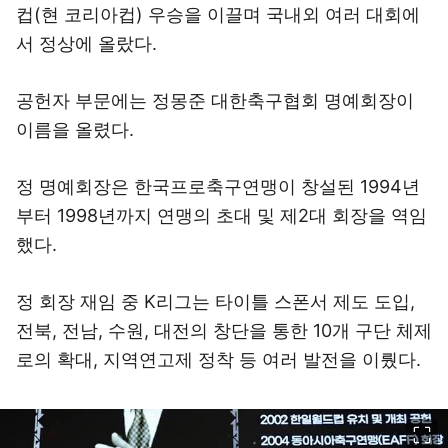
컵(현 코리아컵) 우승을 이끌며 국내외 여러 대회에
서 정상에 올랐다.
공헌자 부문에는 정몽준 대한축구협회 명예회장이
이름을 올렸다.
정 명예회장은 한국프로축구연맹이 창설된 1994년
부터 1998년까지 연맹의 초대 및 제2대 회장을 역임
했다.
정 회장 재임 중 K리그는 타이틀 스폰서 제도 도입,
전북, 전남, 수원, 대전의 창단을 통한 10개 구단 체제
로의 확대, 지역연고제 정착 등 여러 발전을 이뤘다.
이미지 크게 보기