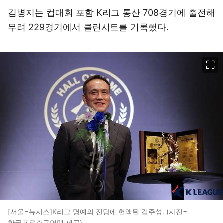
김병지는 컵대회 포함 K리그 통산 708경기에 출전해
무려 229경기에서 클린시트를 기록했다.
이미지 크게 보기
[서울=뉴시스]K리그 명예의 전당에 헌액된 김주성. (사진=
한국프로축구연맹 제공)