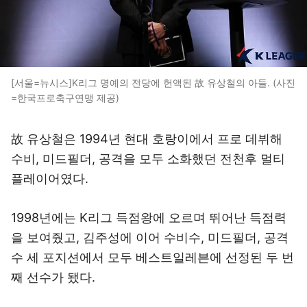
[서울=뉴시스]K리그 명예의 전당에 헌액된 故 유상철의 아들. (사진
=한국프로축구연맹 제공)
故 유상철은 1994년 현대 호랑이에서 프로 데뷔해
수비, 미드필더, 공격을 모두 소화했던 전천후 멀티
플레이어였다.
1998년에는 K리그 득점왕에 오르며 뛰어난 득점력
을 보여줬고, 김주성에 이어 수비수, 미드필더, 공격
수 세 포지션에서 모두 베스트일레븐에 선정된 두 번
째 선수가 됐다.