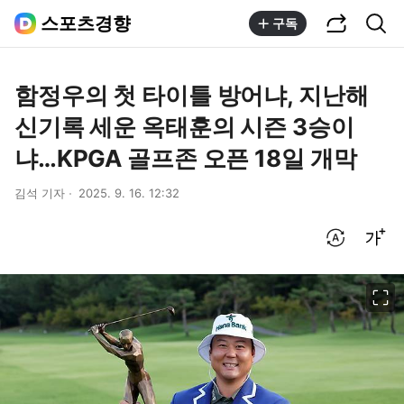
공유하기
통합검색
스포츠경향
구독
함정우의 첫 타이틀 방어냐, 지난해
신기록 세운 옥태훈의 시즌 3승이
냐…KPGA 골프존 오픈 18일 개막
김석 기자
2025. 9. 16. 12:32
번역 설정
글씨크기 조절하기
이미지 크게 보기