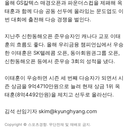
올해 GS칼텍스 매경오픈과 파운더스컵을 제패해 옥
태훈과 함께 다승 공동 선두에 올라있는 문도엽도 이
번 대회에 출전해 다승 경쟁을 벌인다.
지난주 신한동해오픈 준우승자인 캐나다 교포 이태
훈의 흐름도 좋다. 올해 우리금융 챔피언십에서 우승
한 이태훈은 SK텔레콤 오픈, 동아회원권그룹 오픈,
신한동해오픈 등에서 준우승 3회의 성적을 냈다.
이태훈이 우승하면 시즌 세 번째 다승자가 되면서 시
즌 상금을 9억4710만원으로 늘려 현재 상금 1위 옥
태훈(8억4492만원)을 제치고 선두로 올라선다.
김석 선임기자 skim@kyunghyang.com
Copyright © 스포츠경향. 무단전재 및 재배포 금지.