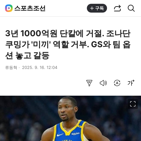
공유하기
통합검색
스포츠조선
구독
3년 1000억원 단칼에 거절. 조나단
쿠밍가 '미끼' 역할 거부. GS와 팀 옵
션 놓고 갈등
류동혁
2025. 9. 16. 12:04
요약보기
음성으로 듣기
번역 설정
글씨크기 조절하기
이미지 크게 보기