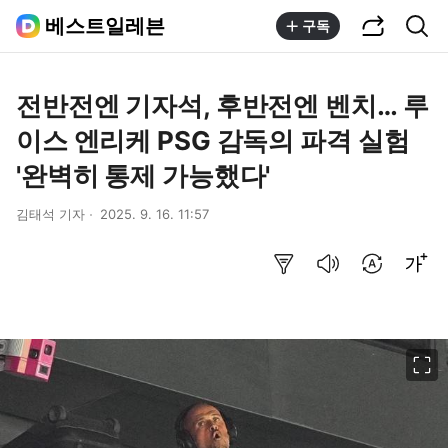
공유하기
통합검색
베스트일레븐
구독
전반전엔 기자석, 후반전엔 벤치… 루
이스 엔리케 PSG 감독의 파격 실험
'완벽히 통제 가능했다'
김태석 기자
2025. 9. 16. 11:57
요약보기
음성으로 듣기
번역 설정
글씨크기 조절하기
이미지 크게 보기