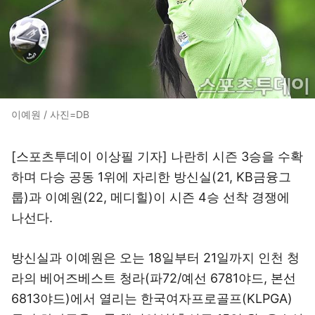
이예원 / 사진=DB
[스포츠투데이 이상필 기자] 나란히 시즌 3승을 수확
하며 다승 공동 1위에 자리한 방신실(21, KB금융그
룹)과 이예원(22, 메디힐)이 시즌 4승 선착 경쟁에
나선다.
방신실과 이예원은 오는 18일부터 21일까지 인천 청
라의 베어즈베스트 청라(파72/예선 6781야드, 본선
6813야드)에서 열리는 한국여자프로골프(KLPGA)