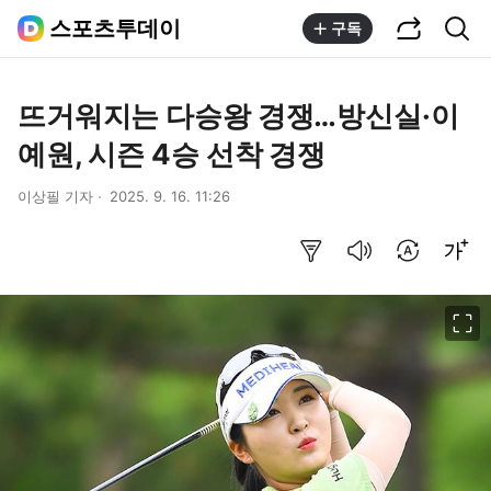
공유하기
통합검색
스포츠투데이
구독
뜨거워지는 다승왕 경쟁…방신실·이
예원, 시즌 4승 선착 경쟁
이상필 기자
2025. 9. 16. 11:26
요약보기
음성으로 듣기
번역 설정
글씨크기 조절하기
이미지 크게 보기