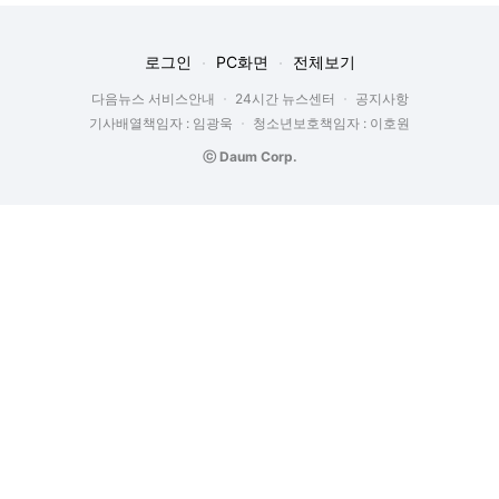
로그인
PC화면
전체보기
다음뉴스 서비스안내
24시간 뉴스센터
공지사항
기사배열책임자 : 임광욱
청소년보호책임자 : 이호원
ⓒ Daum Corp.