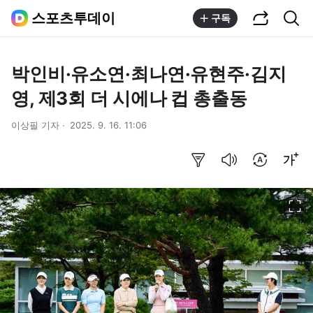
공유하기
통합검색
스포츠투데이
구독
박인비·유소연·최나연·유현주·김지
영, 제3회 더 시에나 컵 총출동
이상필 기자
2025. 9. 16. 11:06
요약보기
음성으로 듣기
번역 설정
글씨크기 조절하기
이미지 크게 보기