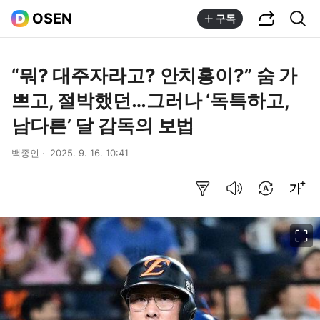
공유하기
통합검색
OSEN
구독
“뭐? 대주자라고? 안치홍이?” 숨 가
쁘고, 절박했던…그러나 ‘독특하고,
남다른’ 달 감독의 보법
백종인
2025. 9. 16. 10:41
요약보기
음성으로 듣기
번역 설정
글씨크기 조절하기
이미지 크게 보기