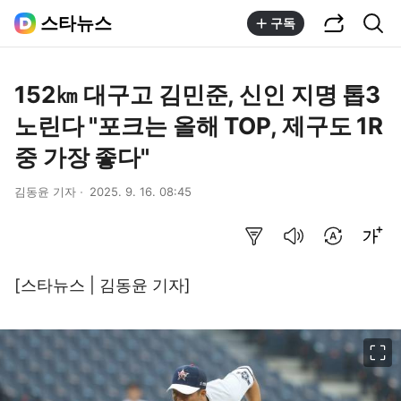
공유하기
통합검색
스타뉴스
구독
152㎞ 대구고 김민준, 신인 지명 톱3
노린다 "포크는 올해 TOP, 제구도 1R
중 가장 좋다"
김동윤 기자
2025. 9. 16. 08:45
요약보기
음성으로 듣기
번역 설정
글씨크기 조절하기
[스타뉴스 | 김동윤 기자]
이미지 크게 보기