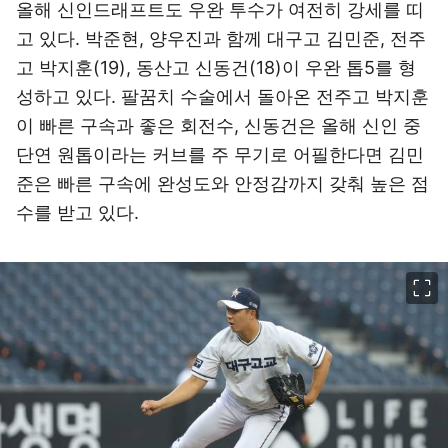
올해 신인드래프트도 우완 투수가 여전히 강세를 띠
고 있다. 박준현, 양우진과 함께 대구고 김민준, 전주
고 박지훈(19), 동산고 신동건(18)이 우완 톱5를 형
성하고 있다. 팔꿈치 수술에서 돌아온 전주고 박지훈
이 빠른 구속과 좋은 회전수, 신동건은 올해 신인 중
단연 원톱이라는 커브를 주 무기로 어필한다면 김민
준은 빠른 구속에 완성도와 안정감까지 갖춰 높은 점
수를 받고 있다.
이미지 크게 보기