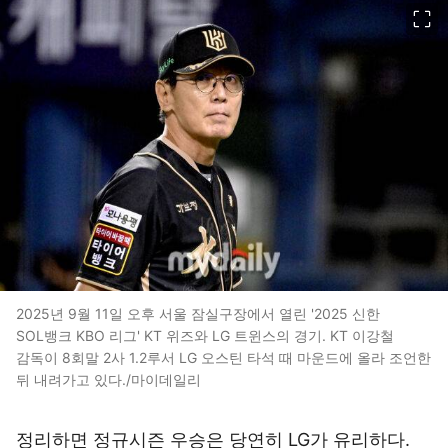
이미지 크게 보기
2025년 9월 11일 오후 서울 잠실구장에서 열린 '2025 신한
SOL뱅크 KBO 리그' KT 위즈와 LG 트윈스의 경기. KT 이강철
감독이 8회말 2사 1.2루서 LG 오스틴 타석 때 마운드에 올라 조언한
뒤 내려가고 있다./마이데일리
정리하면 정규시즌 우승은 당연히 LG가 유리하다.