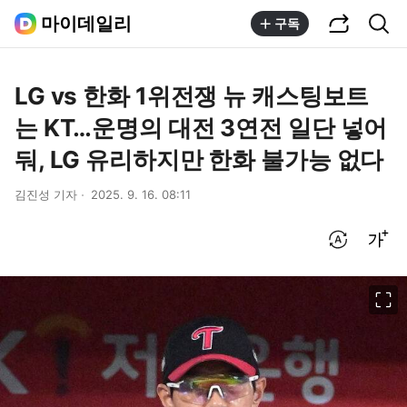
공유하기
통합검색
마이데일리
구독
LG vs 한화 1위전쟁 뉴 캐스팅보트
는 KT…운명의 대전 3연전 일단 넣어
둬, LG 유리하지만 한화 불가능 없다
김진성 기자
2025. 9. 16. 08:11
번역 설정
글씨크기 조절하기
이미지 크게 보기