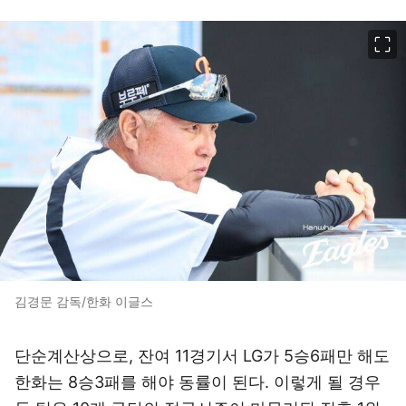
이미지 크게 보기
김경문 감독/한화 이글스
단순계산상으로, 잔여 11경기서 LG가 5승6패만 해도
한화는 8승3패를 해야 동률이 된다. 이렇게 될 경우