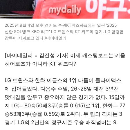
2025년 9월 4일 오후 경기도 수원KT위즈파크에서 열린 '2025
신한 SOL뱅크 KBO 리그' LG 트윈스와 KT 위즈의 경기. LG 염경엽
감독이 지켜보고 있다./마이데일리
[마이데일리 = 김진성 기자] 이제 캐스팅보트는 키움
히어로즈가 아니라 KT 위즈다?
LG 트윈스와 한화 이글스의 1위 다툼이 클라이맥스
에 접어들었다. 다음주 주말, 26~28일 대전 3연전
맞대결을 앞두고 중요하지 않은 경기가 없다. 15일까
지 LG는 80승50패3무(승률 0.615)로 1위, 한화는 77
승53패3무(승률 0.592)로 2위다. 두 팀의 격차는 3
경기. LG의 2년만의 정규시즌 우승 매직넘버는 9.