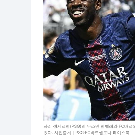
파리 생제르맹(PSG)의 우스만 뎀벨레와 FC바르
있다. 사진출처｜PSG·FC바르셀로나 페이스북