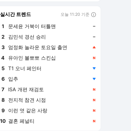
실시간 트렌드
오늘 11:20 기준
툴팁보기
1
문세윤 거북이 터틀맨
,유지
3
엄정화 놀라운 토요일 출연
,상승
4
유아인 볼뽀뽀 스킨십
,신규
5
T1 오너 페인터
,하락
6
입추
,하락
7
ISA 개편 재검토
,신규
8
전지적 참견 시점
,신규
9
이런 엿 같은 사랑
,신규
10
결혼 페널티
,신규