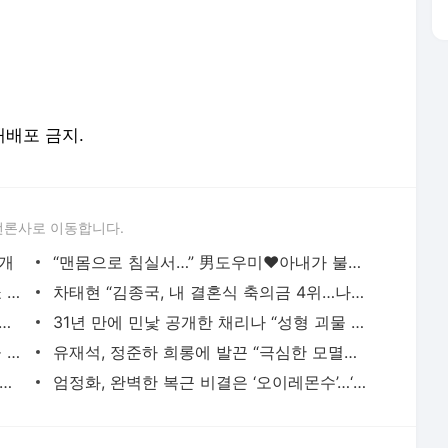
 재배포 금지.
언론사로 이동합니다.
공개
“맨몸으로 침실서…” 男도우미♥아내가 불륜? (영업비밀)
이이경 공개 처형…박민영이 벌인 나락쇼 성공 (컨피던스맨 KR)[TV종합]
차태현 “김종국, 내 결혼식 축의금 4위…나도 그 정도”
켄타로, 사생활 논란 여파?…부국제 기자간담회 취소
31년 만에 민낯 공개한 채리나 “성형 괴물 악플 상처” (터치미)
서장훈, 28억에 산 양재역 초역세권 건물 450억에 내놨다
유재석, 정준하 희롱에 발끈 “극심한 모멸감”…소송 선언 (놀뭐)
, 60kg→49kg 감량하더니…“등근육 장난 아냐” 실물 목격담
엄정화, 완벽한 복근 비결은 ‘오이레몬수’…‘놀토’서 돌연 흑화