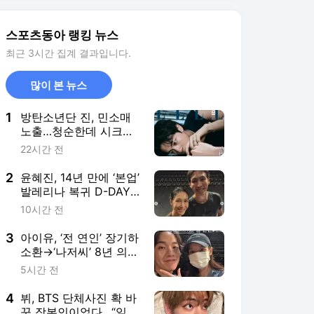
스포츠동아 랭킹 뉴스
최근 3시간 집계 결과입니다.
많이 본 뉴스
1
방탄소년단 진, 민소매
노출…청순한데 시크
[화보]
22시간 전
2
윤혜진, 14년 만에 ‘본업’
발레리나 복귀 D-DAY…
엄정화 “자랑스러워”
10시간 전
[SD톡톡]
3
아이유, ‘전 연인’ 장기하
소환→‘나저씨’ 8년 의
리…“늘 든든” [SD톡톡]
5시간 전
4
뷔, BTS 단체사진 확 바
꾼 장본인이었다…“일렬