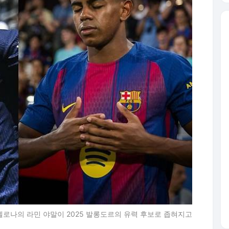
셀로나의 라민 야말이 2025 발롱도르의 유력 후보로 좁혀지고