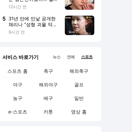
로 찍는 거 재미없어”
12시간 전
5
31년 만에 민낯 공개한
채리나 “성형 괴물 악플
상처” (터치미)
9시간 전
서비스 바로가기
뉴스
연예
스포츠
스포츠 홈
축구
해외축구
야구
해외야구
골프
농구
배구
일반
e-스포츠
카툰
영상 홈