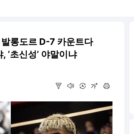
 발롱도르 D-7 카운트다
, ‘초신성’ 야말이냐
요약보기
음성으로 듣기
번역 설정
글씨크기 조절하기
인쇄하기