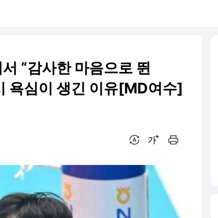
에서 “감사한 마음으로 뛴
다시 욕심이 생긴 이유[MD여수]
번역 설정
글씨크기 조절하기
인쇄하기