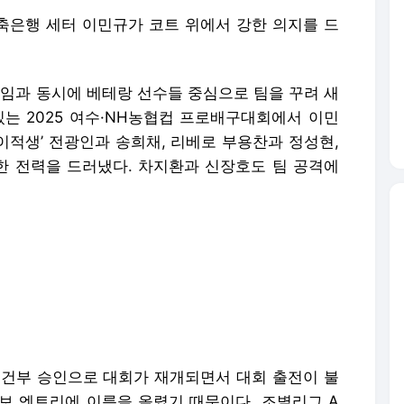
저축은행 세터 이민규가 코트 위에서 강한 의지를 드
선임과 동시에 베테랑 선수들 중심으로 팀을 꾸려 새
있는 2025 여수·NH농협컵 프로배구대회에서 이민
‘이적생’ 전광인과 송희채, 리베로 부용찬과 정성현,
 전력을 드러냈다. 차지환과 신장호도 팀 공격에
 조건부 승인으로 대회가 재개되면서 대회 출전이 불
 후보 엔트리에 이름을 올렸기 때문이다. 조별리그 A
이후 상황이 급변하면서 15일 2차전에서는 신장호
차전에서 현대캐피탈, KB손해보험을 제치고 먼저 2