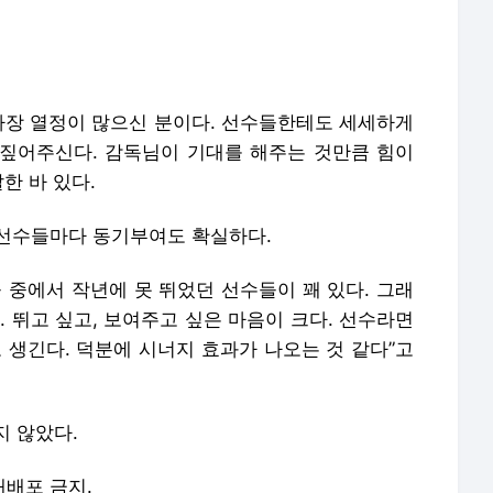
 생긴다. 덕분에 시너지 효과가 나오는 것 같다”고
지 않았다.
 재배포 금지.
언론사로 이동합니다.
이가령, 수영복 자태…정말 40대? 대학생이래도 믿겠어
‘바비 인형' 女배우, 올 누드 같은 시스루 드레스에 팬들 ‘흥분’
끼쳐
“무당 말 듣고 40대男과 성관계했는데”, 알고보니→충격
“배달원 문 열어줬다가 성폭행당해”, 알고보니…“충격”
“창문으로 여성 샤워 훔쳐본 남성”, 잡고보니 국방부 장교
변태 팬, 글래머 女진행자에게 "지금 입고 있는 T팬티 팔아라"며 DM으로 성희롱…"3시에 보자"에
“경악”, 지하철 7호선 의자에 대변…“아무리 급해도 그렇지”
인공
[단독]주종혁, 쉴 틈 없다… '개인적인 택시' 탑승