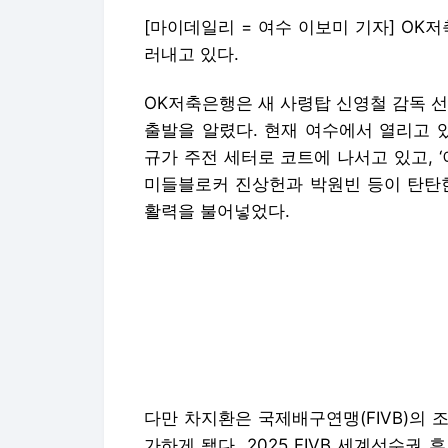
[마이데일리 = 여수 이보미 기자] OK
러내고 있다.
OK저축은행은 새 사령탑 신영철 감독 
출발을 알렸다. 현재 여수에서 열리고 
규가 주전 세터로 코트에 나서고 있고, 
미들블로커 진상헌과 박원빈 등이 탄탄한
활력을 불어넣었다.
다만 차지환은 국제배구연맹(FIVB)의
가하게 됐다. 2025 FIVB 세계선수권
조 1차전에서는 차지환이 출전했지만, 
가 투입됐다.
그럼에도 OK저축은행은 조별리그 1, 2
승을 챙겼다.