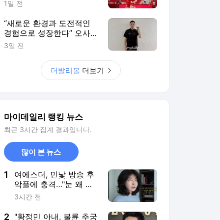
1
여에스더, 민낯 방송 후
악플에 충격…"눈 왜 저
렇게 처졌냐, 피부과 안
3시간 전
다니냐"
2
"황정민 아내, 불륜 추궁
해놓고…고소 후 '관계
없다' 난리" A씨 추가 주
2시간 전
장 [MD이슈]
3
정해영만큼 군 입대 급
했는데…KIA 트레이드
은근한 성공작, 이 선수
8시간 전
도 잠시 떠난다, 없으면
그리울 거야
4
폭염 브레이크가 끝나
면…KBO 10개구단 1선
발 총출동? 그러면 ‘제3
2시간 전
의 개막전’이라고 불러
야 하나
5
노홍철, 독일 택시비 44
만원에 경악…"설마 아
니겠지" 현실 부정 [마데
8시간 전
핫리뷰]