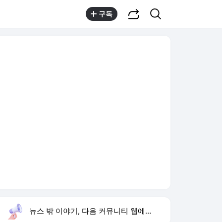
공유하기
검색
구독
뉴스 밖 이야기, 다음 커뮤니티 웹에서 보기
실시간 트렌드
오늘 15:51 기준
툴팁보기
1
고경표 나혼자산다 출연
,신규
2
황희 폐버스 청년주택
,신규
3
이런 엿 같은 사랑
,상승
4
구성환 김신영 풀코스 요리
,상승
5
샤이니 민호
,상승
6
재벌 형사 시즌2
,하락
7
최성원 백혈병 완치
,신규