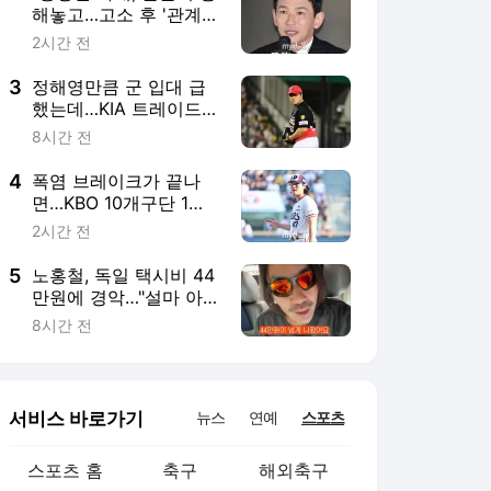
서비스 바로가기
뉴스
연예
스포츠
스포츠 홈
축구
해외축구
야구
해외야구
골프
농구
배구
일반
e-스포츠
카툰
영상 홈