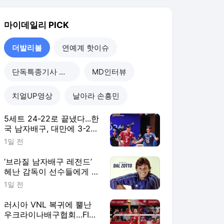
헤난 감독이 선수들에게 말
한다, “결승전에선 그 순간
1일 전
을 즐기세요”
러시아 VNL 복귀에 뿔난
우크라이나배구협회…FIVB
"2027 한시적 참가팀 확
1일 전
대"
“새로운 환경과 도전적인
경험으로 성장한다” 오사카
&상하이 사령탑이 꼽은 한
3일 전
중일 여자배구 교류의 성과
더발리볼
더보기
마이데일리 랭킹 뉴스
최근 3시간 집계 결과입니다.
많이 본 뉴스