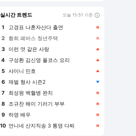
8
조규찬 해이 기러기 부부
,신규
9
하영 배우
,신규
10
언니네 산지직송 3 통영 다찌
,신규
마이데일리
PICK
더발리볼
연예계 핫이슈
단독특종기사 모음
MD인터뷰
치얼UP영상
날아라 손흥민
5세트 24-22로 끝냈다...한
국 남자배구, 대만에 3-2
진땀승...조별리그 2연승
1일 전
‘브라질 남자배구 레전드’