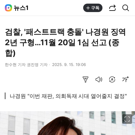
공유하기
통합검색
뉴스1
구독
검찰, '패스트트랙 충돌' 나경원 징역
2년 구형…11월 20일 1심 선고 (종
합)
한수현 기자 권진영 기자
2025. 9. 15. 19:06
요약보기
음성으로 듣기
번역 설정
글씨크기 조절하기
나경원 "이번 재판, 의회독재 시대 열어줄지 결정"
이미지 크게 보기