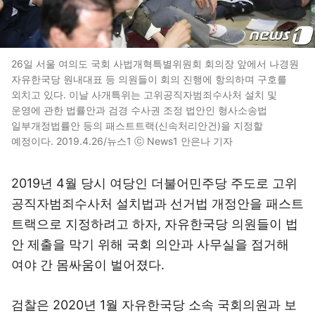
26일 서울 여의도 국회 사법개혁특별위원회 회의장 앞에서 나경원
자유한국당 원내대표 등 의원들이 회의 진행에 항의하며 구호를
외치고 있다. 이날 사개특위는 고위공직자범죄수사처 설치 및
운영에 관한 법률안과 검경 수사권 조정 법안인 형사소송법
일부개정법률안 등의 패스트트랙(신속처리안건)을 지정할
예정이다. 2019.4.26/뉴스1 ⓒ News1 안은나 기자
2019년 4월 당시 여당인 더불어민주당 주도로 고위
공직자범죄수사처 설치법과 선거법 개정안을 패스트
트랙으로 지정하려고 하자, 자유한국당 의원들이 법
안 제출을 막기 위해 국회 의안과 사무실을 점거해
여야 간 몸싸움이 벌어졌다.
검찰은 2020년 1월 자유한국당 소속 국회의원과 보