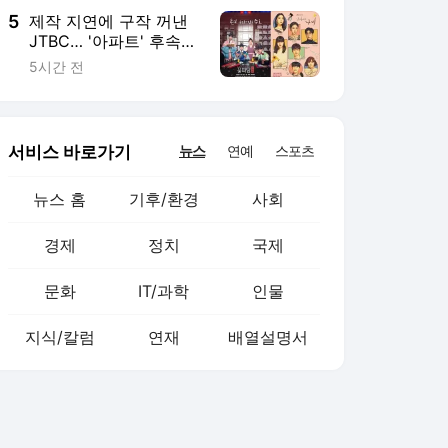
5
제작 지연에 구작 꺼낸
JTBC… '아파트' 후속작
은 변우석·박지훈의 '꽃
5시간 전
파당'
서비스 바로가기
뉴스
연예
스포츠
뉴스 홈
기후/환경
사회
경제
정치
국제
문화
IT/과학
인물
지식/칼럼
연재
배열설명서