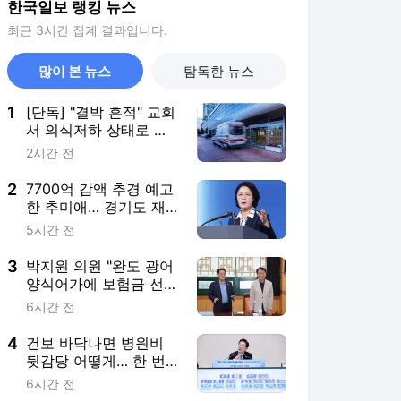
한국일보 랭킹 뉴스
최근 3시간 집계 결과입니다.
많이 본 뉴스
탐독한 뉴스
1
[단독] "결박 흔적" 교회
서 의식저하 상태로 발
견된 어린이 숨져
2시간 전
2
7700억 감액 추경 예고
한 추미애… 경기도 재
정 정말 '비상'인가
5시간 전
3
박지원 의원 "완도 광어
양식어가에 보험금 선
지급과 할증 면제 마련"
6시간 전
4
건보 바닥나면 병원비
뒷감당 어떻게… 한 번
도 안 지킨 '20% 지원'
6시간 전