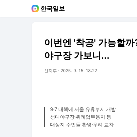
한국일보
이번엔 '착공' 가능할까
야구장 가보니...
신지후
2025. 9. 15. 18:22
9·7 대책에 서울 유휴부지 개발
성대야구장·위례업무용지 등
대상지 주민들 환영·우려 교차