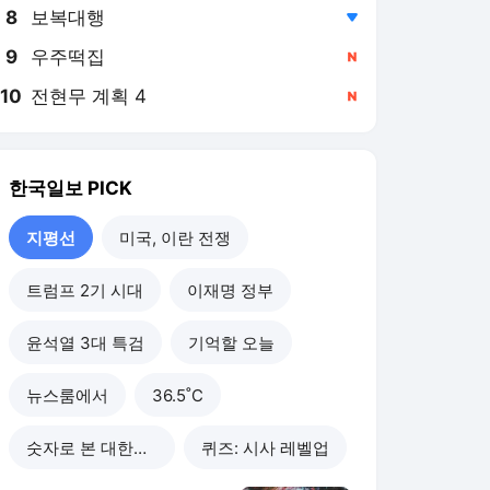
8
보복대행
,하락
9
우주떡집
,신규
10
전현무 계획 4
,신규
한국일보
PICK
지평선
미국, 이란 전쟁
트럼프 2기 시대
이재명 정부
윤석열 3대 특검
기억할 오늘
뉴스룸에서
36.5˚C
숫자로 본 대한민국
퀴즈: 시사 레벨업