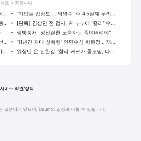
론사로 이동합니다.
이 대통령, 순직 해경 사건에 "외부 기관이 독립적 조사하라" 지시 | 한국일보
"기업들 입장도"… 박명수 '주 4.5일제 우려'에 누리꾼들 갑론을박 | 한국일보
추미애 "매를 불편해하면 아랫사람에 이용당해"… 文 저격, 이유는? | 한국일보
[단독] 김상민 전 검사, 尹 부부에 '쥴리' 수사 등 검찰 동향 수시 보고 | 한국일보
"가뭄에 물 갖고 줄 세워"…강릉 아파트만 단수에 형평성 논란 가열 | 한국일보
생방송서 "정신질환 노숙자는 죽여버려야" 충격 발언... 폭스뉴스 진행자 결국 사과 | 한국일보
가수 박진영 '장관급' 임명, 이보다 나은 선택은 없다 [김도훈의 하입 나우] | 한국일보
'11년간 자매 성폭행' 인면수심 학원장… 재산 빼돌리기로 형량 추가 | 한국일보
[단독] 시청의 통보…자녀 살해 후 자살 가정에 "치료비 4천만 원 갚아라" | 한국일보
워싱턴 온 전한길 "찰리 커크가 롤모델, 나도 언제 죽을지 몰라 방탄복 구매" [르포] | 한국일보
서비스 약관/정책
 글쓴이에 있으며, Daum의 입장과 다를 수 있습니다.