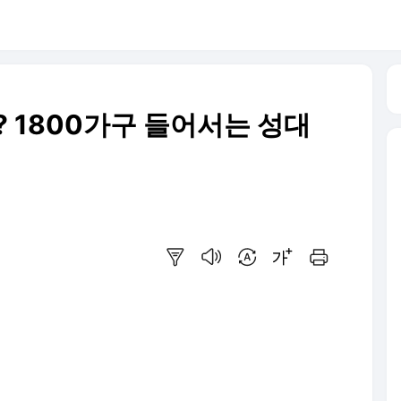
? 1800가구 들어서는 성대
요약보기
음성으로 듣기
번역 설정
글씨크기 조절하기
인쇄하기