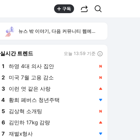
공유하기
검색
구독
뉴스 밖 이야기, 다음 커뮤니티 웹에서 보기
실시간 트렌드
오늘 13:59 기준
툴팁보기
1
하영 4대 의사 집안
,신규
2
미국 7월 고용 감소
,신규
3
이런 엿 같은 사랑
,상승
4
황희 폐버스 청년주택
,하락
5
김상혁 소개팅
,신규
6
김민하 17kg 감량
,상승
7
재벌x형사
,하락