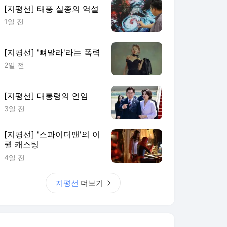
[지평선] 태풍 실종의 역설
1일 전
[지평선] '뼈말라'라는 폭력
2일 전
[지평선] 대통령의 연임
3일 전
[지평선] '스파이더맨'의 이
퀄 캐스팅
4일 전
지평선
더보기