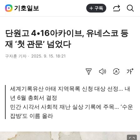
공유하기
통합검색
기호일보
구독
단원고 4•16아카이브, 유네스코 등
재 ‘첫 관문’ 넘었다
구자훈 기자
2025. 9. 15. 18:21
요약보기
음성으로 듣기
번역 설정
글씨크기 조절하기
세계기록유산 아태 지역목록 신청 대상 선정… 내
년 6월 총회서 결정
민간 시각서 사회적 재난 실상 기록에 주목… ‘수운
잡방’도 이름 올라
이미지 크게 보기