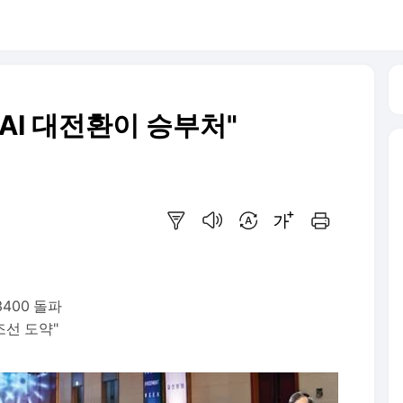
 AI 대전환이 승부처"
요약보기
음성으로 듣기
번역 설정
글씨크기 조절하기
인쇄하기
400 돌파
조선 도약"