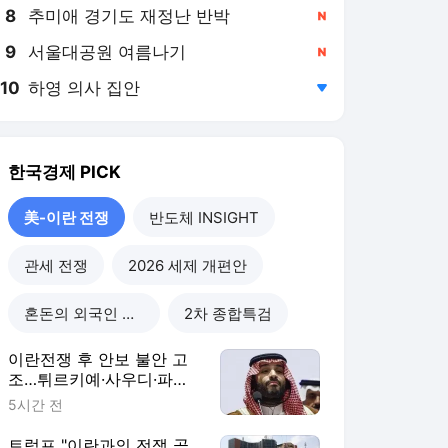
8
추미애 경기도 재정난 반박
,신규
9
서울대공원 여름나기
,신규
10
하영 의사 집안
,하락
한국경제
PICK
美-이란 전쟁
반도체 INSIGHT
관세 전쟁
2026 세제 개편안
혼돈의 외국인 고용시장
2차 종합특검
이란전쟁 후 안보 불안 고
조…튀르키예·사우디·파키
스탄 손잡는다
5시간 전
트럼프 "이란과의 전쟁 곧