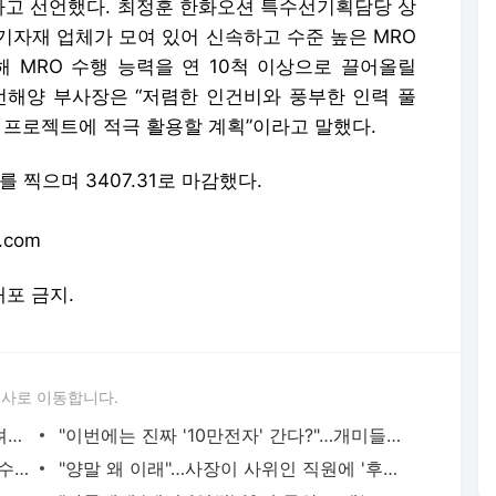
겠다고 선언했다. 최정훈 한화오션 특수선기획담당 상
 기자재 업체가 모여 있어 신속하고 수준 높은 MRO
해 MRO 수행 능력을 연 10척 이상으로 끌어올릴
선해양 부사장은 “저렴한 인건비와 풍부한 인력 풀
 프로젝트에 적극 활용할 계획”이라고 말했다.
찍으며 3407.31로 마감했다.
.com
배포 금지.
론사로 이동합니다.
"80명만 추첨" LG전자 직원 2000명 몰려든 이유가…'파격'
"이번에는 진짜 '10만전자' 간다?"…개미들 '대환호' [종목+]
"무료 국수 맛있게 먹었잖아"…한수원 현수막에 경주 '발칵'
"양말 왜 이래"…사장이 사위인 직원에 '후줄근 복장' 지적했더니 [김대영의 노무스쿨]