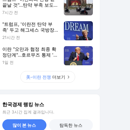
끝날 것"…탄약 부족 보도
엔 반박
7시간 전
"트럼프, '이란전 탄약 부
족' 두고 해그세스 국방장
관 질책"
21시간 전
이란 "오만과 협정 최종 확
정단계"…호르무즈 통제 '눈
앞' [이상은의 워싱턴나우]
1일 전
美-이란 전쟁
더보기
한국경제 랭킹 뉴스
최근 3시간 집계 결과입니다.
많이 본 뉴스
탐독한 뉴스