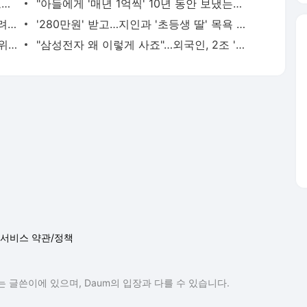
혼전 임신에 서둘러 결혼했는데…"알고보니 친자 아냐" 발칵
"아들에게 '매년 1억씩' 10년 동안 보냈는데…깜짝"
[단독] 국민연금의 '대반전'…"망한다" 우려 쏟아지더니 1년 만에
'280만원' 받고…지인과 '초등생 딸' 목욕 허락한 엄마
한국 부자 '이민' 이렇게 많다니…'세계 4위' 빨간불 켜졌다 [글로벌 머니 X파일]
"삼성전자 왜 이렇게 사죠"…외국인, 2조 '몰빵'한 이유가 [종목+]
서비스 약관/정책
 글쓴이에 있으며, Daum의 입장과 다를 수 있습니다.