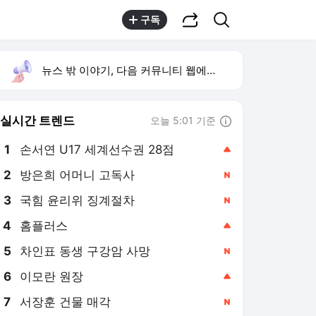
공유하기
검색
구독
뉴스 밖 이야기, 다음 커뮤니티 웹에서 보기
실시간 트렌드
오늘 5:01 기준
툴팁보기
1
손서연 U17 세계선수권 28점
,상승
2
방은희 어머니 고독사
,신규
3
국힘 윤리위 징계절차
,신규
4
홈플러스
,상승
5
차인표 동생 구강암 사망
,신규
6
이모란 원장
,상승
7
서장훈 건물 매각
,신규