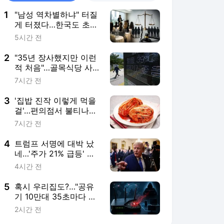
1
"남성 역차별하냐" 터질
게 터졌다…한국도 초긴
장 [도쿄나우]
5시간 전
2
"35년 장사했지만 이런
적 처음"…골목식당 사
장님들 '쇼크'
7시간 전
3
'집밥 진작 이렇게 먹을
걸'…편의점서 불티나게
팔린다는데 [권용훈의
7시간 전
트렌드워치]
4
트럼프 서명에 대박 났
네…'주가 21% 급등' 개
미들 환호 [종목+]
4시간 전
5
혹시 우리집도?…"공유
기 10만대 35초마다 中
에 털렸다"
2시간 전