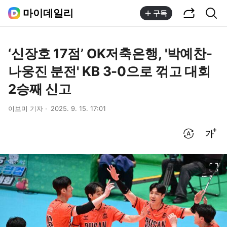
공유하기
통합검색
마이데일리
구독
‘신장호 17점’ OK저축은행, '박예찬-
나웅진 분전' KB 3-0으로 꺾고 대회
2승째 신고
이보미 기자
2025. 9. 15. 17:01
번역 설정
글씨크기 조절하기
이미지 크게 보기