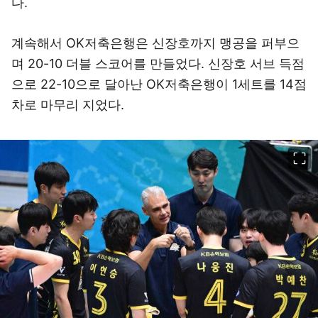
다.
계속해서 OK저축은행은 신장호까지 맹공을 퍼부으
며 20-10 더블 스코어를 만들었다. 신장호 서브 득점
으로 22-10으로 달아난 OK저축은행이 1세트를 14점
차로 마무리 지었다.
이미지 크게 보기