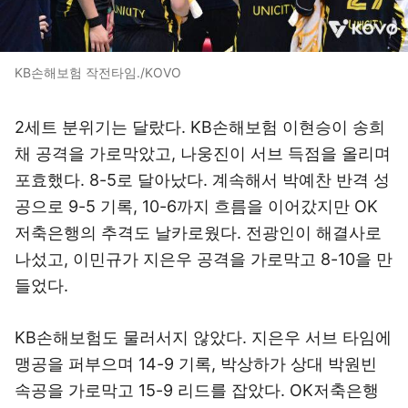
KB손해보험 작전타임./KOVO
2세트 분위기는 달랐다. KB손해보험 이현승이 송희
채 공격을 가로막았고, 나웅진이 서브 득점을 올리며
포효했다. 8-5로 달아났다. 계속해서 박예찬 반격 성
공으로 9-5 기록, 10-6까지 흐름을 이어갔지만 OK
저축은행의 추격도 날카로웠다. 전광인이 해결사로
나섰고, 이민규가 지은우 공격을 가로막고 8-10을 만
들었다.
KB손해보험도 물러서지 않았다. 지은우 서브 타임에
맹공을 퍼부으며 14-9 기록, 박상하가 상대 박원빈
속공을 가로막고 15-9 리드를 잡았다. OK저축은행