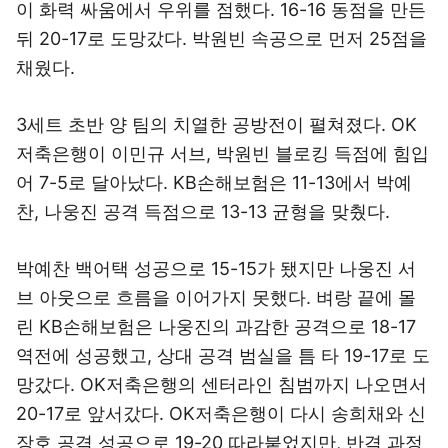
이 화력 싸움에서 우위를 점했다. 16-16 동점을 만든
뒤 20-17로 도망갔다. 박원빈 속공으로 먼저 25점을
채웠다.
3세트 초반 양 팀의 치열한 공방전이 펼쳐졌다. OK
저축은행이 이민규 서브, 박원빈 블로킹 득점에 힘입
어 7-5로 달아났다. KB손해보험은 11-13에서 박예
찬, 나웅진 공격 득점으로 13-13 균형을 맞췄다.
박예찬 백어택 성공으로 15-15가 됐지만 나웅진 서
브 아웃으로 흐름을 이어가지 못했다. 벼랑 끝에 몰
린 KB손해보험은 나웅진의 과감한 공격으로 18-17
역전에 성공했고, 상대 공격 범실을 틈 타 19-17로 도
망갔다. OK저축은행의 센터라인 침범까지 나오면서
20-17로 앞서갔다. OK저축은행이 다시 송희채와 신
장호 공격 성공으로 19-20 따라붙었지만, 반격 과정