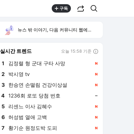
공유하기
검색
구독
뉴스 밖 이야기, 다음 커뮤니티 웹에서 보기
실시간 트렌드
오늘 15:58 기준
툴팁보기
1
김정렬 형 군대 구타 사망
,신규
2
박시영 tv
,신규
3
한승연 손떨림 건강이상설
,신규
4
1236회 로또 당첨 번호
,유지
5
리센느 이사 김혜수
,신규
6
허성범 열애 고백
,신규
7
황기순 원정도박 도피
,신규