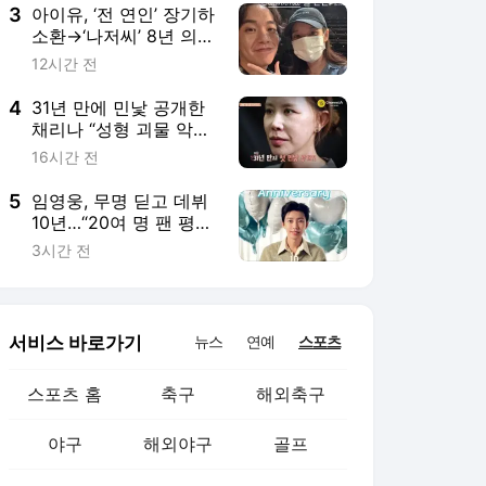
3
아이유, ‘전 연인’ 장기하
소환→‘나저씨’ 8년 의
리…“늘 든든” [SD톡톡]
12시간 전
4
31년 만에 민낯 공개한
채리나 “성형 괴물 악플
상처” (터치미)
16시간 전
5
임영웅, 무명 딛고 데뷔
10년…“20여 명 팬 평생
잊지 못해”
3시간 전
서비스 바로가기
뉴스
연예
스포츠
스포츠 홈
축구
해외축구
야구
해외야구
골프