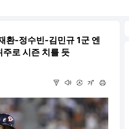
김재환-정수빈-김민규 1군 엔
위주로 시즌 치를 듯
요약보기
음성으로 듣기
번역 설정
글씨크기 조절하기
인쇄하기