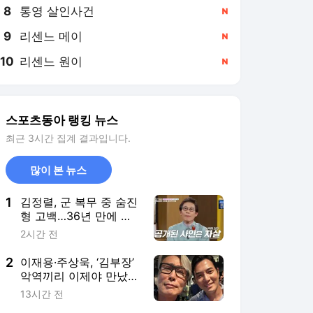
8
통영 살인사건
,신규
9
리센느 메이
,신규
10
리센느 원이
,신규
스포츠동아 랭킹 뉴스
최근 3시간 집계 결과입니다.
많이 본 뉴스
1
김정렬, 군 복무 중 숨진
형 고백…36년 만에 밝
혀진 진실
2시간 전
2
이재용·주상욱, ‘김부장’
악역끼리 이제야 만났
다…“촬영 땐 한 번도 못
13시간 전
봐” [SD셀픽]