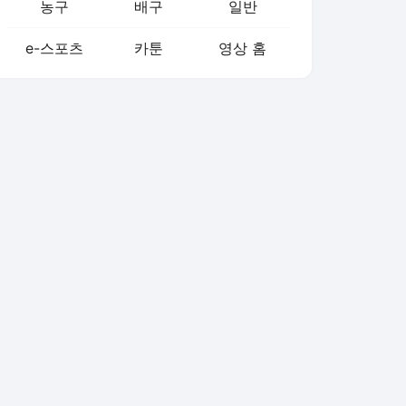
농구
배구
일반
e-스포츠
카툰
영상 홈