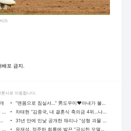
뉴시스
 재배포 금지.
언론사로 이동합니다.
공개
“맨몸으로 침실서…” 男도우미♥아내가 불륜? (영업비밀)
이이경 공개 처형…박민영이 벌인 나락쇼 성공 (컨피던스맨 KR)[TV종합]
차태현 “김종국, 내 결혼식 축의금 4위…나도 그 정도”
켄타로, 사생활 논란 여파?…부국제 기자간담회 취소
31년 만에 민낯 공개한 채리나 “성형 괴물 악플 상처” (터치미)
서장훈, 28억에 산 양재역 초역세권 건물 450억에 내놨다
유재석, 정준하 희롱에 발끈 “극심한 모멸감”…소송 선언 (놀뭐)