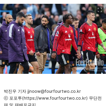
이미지 크게 보기
박진우 기자 jjnoow@fourfourtwo.co.kr
ⓒ 포포투(https://www.fourfourtwo.co.kr) 무단전
재 및 재배포금지