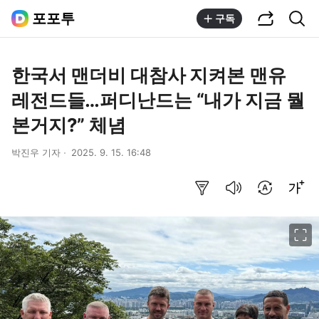
공유하기
통합검색
포포투
구독
한국서 맨더비 대참사 지켜본 맨유
레전드들…퍼디난드는 “내가 지금 뭘
본거지?” 체념
박진우 기자
2025. 9. 15. 16:48
요약보기
음성으로 듣기
번역 설정
글씨크기 조절하기
이미지 크게 보기