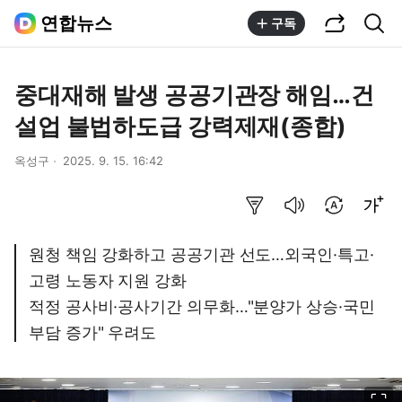
공유하기
통합검색
연합뉴스
구독
중대재해 발생 공공기관장 해임…건
설업 불법하도급 강력제재(종합)
옥성구
2025. 9. 15. 16:42
요약보기
음성으로 듣기
번역 설정
글씨크기 조절하기
원청 책임 강화하고 공공기관 선도…외국인·특고·
고령 노동자 지원 강화
적정 공사비·공사기간 의무화…"분양가 상승·국민
부담 증가" 우려도
이미지 크게 보기