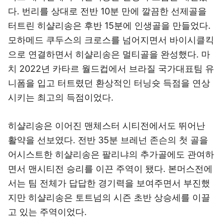
다. 번리를 상대로 전반 10분 만에 깔끔한 선제골을
터트린 히샬리송은 후반 15분에 인생골을 만들었다.
모하메드 쿠두스의 크로스를 넘어지면서 바이시클킥
으로 연결하면서 히샬리송은 멀티골을 완성했다. 마
치 2022년 카타르 월드컵에서 브라질 국가대표팀 유
니폼을 입고 터트렸던 환상적인 터닝슛 득점을 연상
시키는 최고의 득점이었다.
히샬리송은 이어진 맨체스터 시티전에서도 뛰어난
활약을 선보였다. 전반 35분 브레넌 존슨의 첫 골을
어시스트한 히샬리송은 팔리냐의 추가골에도 관여하
면서 맨시티전 승리를 이끈 주역이 됐다. 본머스전에
서는 팀 전체가 답답한 경기력을 보여주면서 부진했
지만 히샬리송은 토트넘의 시즌 초반 상승세를 이끌
고 있는 주역이었다.