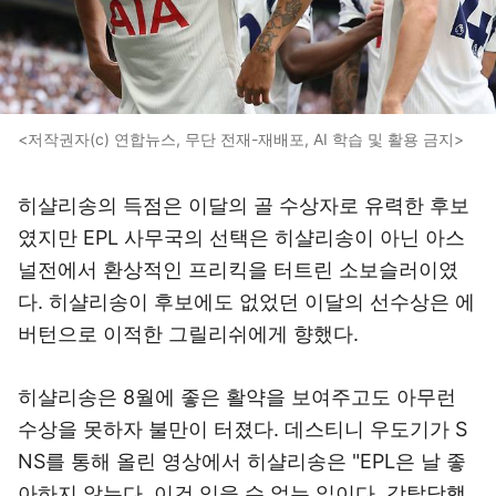
<저작권자(c) 연합뉴스, 무단 전재-재배포, AI 학습 및 활용 금지>
히샬리송의 득점은 이달의 골 수상자로 유력한 후보
였지만 EPL 사무국의 선택은 히샬리송이 아닌 아스
널전에서 환상적인 프리킥을 터트린 소보슬러이였
다. 히샬리송이 후보에도 없었던 이달의 선수상은 에
버턴으로 이적한 그릴리쉬에게 향했다.
히샬리송은 8월에 좋은 활약을 보여주고도 아무런
수상을 못하자 불만이 터졌다. 데스티니 우도기가 S
NS를 통해 올린 영상에서 히샬리송은 "EPL은 날 좋
아하지 않는다. 이건 있을 수 없는 일이다. 강탈당했