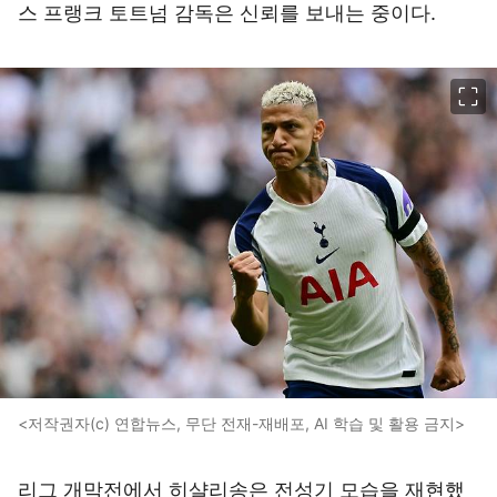
스 프랭크 토트넘 감독은 신뢰를 보내는 중이다.
이미지 크게 보기
<저작권자(c) 연합뉴스, 무단 전재-재배포, AI 학습 및 활용 금지>
리그 개막전에서 히샬리송은 전성기 모습을 재현했