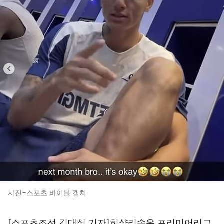
사진=스포츠 바이블 캡처
[스포츠조선 김대식 기자]히샬리송은 프리미어리그