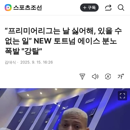
공유하기
통합검색
스포츠조선
구독
“프리미어리그는 날 싫어해, 있을 수
없는 일” NEW 토트넘 에이스 분노
폭발 "강탈"
김대식
2025. 9. 15. 16:26
요약보기
음성으로 듣기
번역 설정
글씨크기 조절하기
이미지 크게 보기