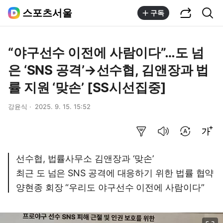
공유하기
통합검색
스포츠서울
구독
“야구선수 이전에 사람이다”…도 넘
은 ‘SNS 공격’→선수협, 김앤장과 법
률 지원 ‘맞손’ [SS시선집중]
강윤식
2025. 9. 15. 15:52
요약보기
음성으로 듣기
번역 설정
글씨크기 조절하기
선수협, 법률사무소 김앤장과 ‘맞손’
최근 도 넘은 SNS 공격에 대응하기 위한 법률 협약
양현종 회장 “우리도 야구선수 이전에 사람이다”
이미지 크게 보기