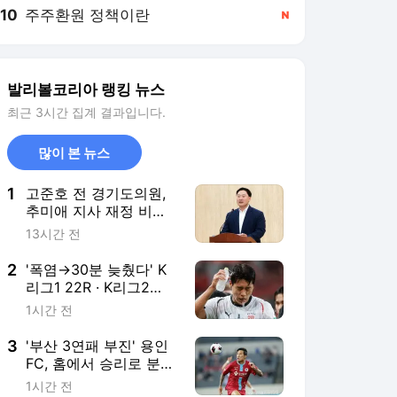
10
주주환원 정책이란
,신규
발리볼코리아 랭킹 뉴스
최근 3시간 집계 결과입니다.
많이 본 뉴스
1
고준호 전 경기도의원,
추미애 지사 재정 비상
선언에 "민선 7기· 8기
13시간 전
도정도 동일 기준 검증
하라"
2
'폭염→30분 늦췄다' K
리그1 22R · K리그2
21R, 전국 13개 구장서
1시간 전
오후 8시로 변경 진행
3
'부산 3연패 부진' 용인
FC, 홈에서 승리로 분위
기 반전 노린다
1시간 전