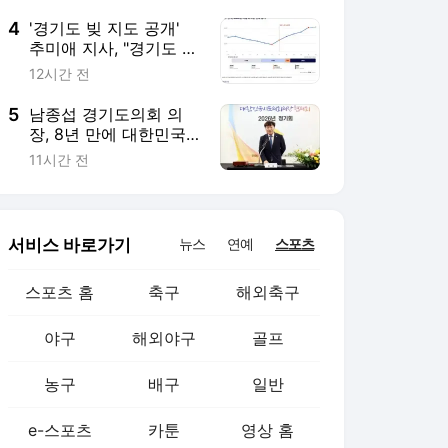
4
'경기도 빚 지도 공개'
추미애 지사, "경기도 재
정 비상 상황" 선언...반
12시간 전
박한 경기도의회 김한슬
의원
5
남종섭 경기도의회 의
장, 8년 만에 대한민국
시도의회의장협의회 이
11시간 전
끈다…지방의회법 제정·
전국 연대 강조
서비스 바로가기
뉴스
연예
스포츠
스포츠 홈
축구
해외축구
야구
해외야구
골프
농구
배구
일반
e-스포츠
카툰
영상 홈