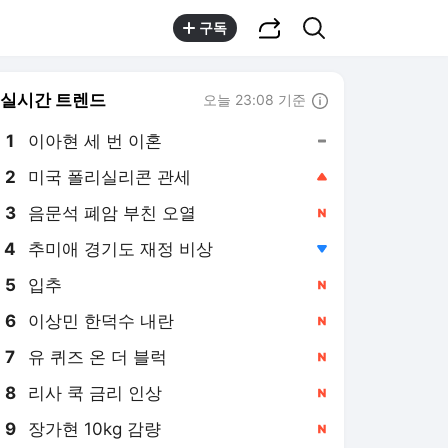
공유하기
검색
구독
실시간 트렌드
오늘 23:08 기준
툴팁보기
1
이아현 세 번 이혼
,유지
2
미국 폴리실리콘 관세
,상승
3
음문석 폐암 부친 오열
,신규
4
추미애 경기도 재정 비상
,하락
5
입추
,신규
6
이상민 한덕수 내란
,신규
7
유 퀴즈 온 더 블럭
,신규
8
리사 쿡 금리 인상
,신규
9
장가현 10kg 감량
,신규