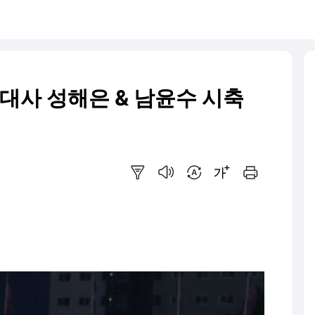
대사 성해은 & 남윤수 시축
요약보기
음성으로 듣기
번역 설정
글씨크기 조절하기
인쇄하기