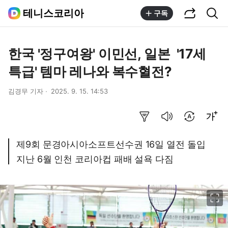
공유하기
통합검색
테니스코리아
구독
한국 '정구여왕' 이민선, 일본 '17세
특급' 템마 레나와 복수혈전?
김경무 기자
2025. 9. 15. 14:53
요약보기
음성으로 듣기
번역 설정
글씨크기 조절하기
제9회 문경아시아소프트선수권 16일 열전 돌입
지난 6월 인천 코리아컵 패배 설욕 다짐
이미지 크게 보기