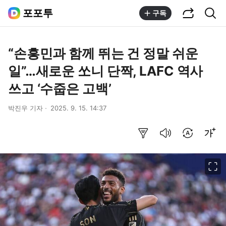
공유하기
통합검색
포포투
구독
“손흥민과 함께 뛰는 건 정말 쉬운
일”…새로운 쏘니 단짝, LAFC 역사
쓰고 ‘수줍은 고백’
박진우 기자
2025. 9. 15. 14:37
요약보기
음성으로 듣기
번역 설정
글씨크기 조절하기
이미지 크게 보기