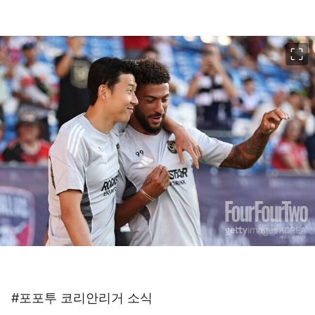
이미지 크게 보기
#포포투 코리안리거 소식