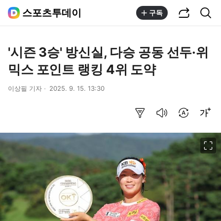
공유하기
통합검색
스포츠투데이
구독
'시즌 3승' 방신실, 다승 공동 선두·위
믹스 포인트 랭킹 4위 도약
이상필 기자
2025. 9. 15. 13:30
요약보기
음성으로 듣기
번역 설정
글씨크기 조절하기
이미지 크게 보기