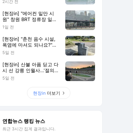
2시간 전
[현장in] "에어컨 밑만 시
원" 창원 BRT 정류장 일부
이용객 볼멘소리
1일 전
[현장in] "춘천 음수 시설,
폭염에 마셔도 되나요?"…
안내 없어 시민 혼란
5일 전
[현장in] 산불 아픔 딛고 다
시 선 강릉 인월사…'절의
문턱부터 낮췄다'
5일 전
현장in
더보기
연합뉴스 랭킹 뉴스
최근 3시간 집계 결과입니다.