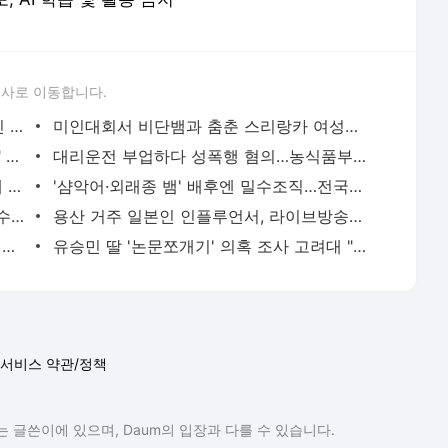
론사로 이동합니다.
'당근'에서 구한 20대 가사도우미, 의뢰인 모친 유품 훔쳐가 | 연합뉴스
미인대회서 비단뱀과 춤춘 스리랑카 여성…동물학대 벌금형 | 연합뉴스
캐리비안 베이 여자탈의실에 "남성 있다" 신고 | 연합뉴스
대리운전 부업하다 성폭행 혐의…농식품부 산하 기관 직원 구속 | 연합뉴스
신호위반 후 도주한 배달 기사, 잠복 끝에 잡고 보니 수배자 | 연합뉴스
'샴악어·외래종 뱀' 배후엔 밀수조직…전국으로 택배 판매했다(종합) | 연합뉴스
2천억대 '깡통보증서' 발행하고 30억원 수수료 챙긴 유령보험사 | 연합뉴스
용산 거주 일본인 인플루언서, 라이브방송 도중 사망 | 연합뉴스
현직 경찰관 '음주 뺑소니' 수사정보 피의자 지인에 유출 의혹(종합) | 연합뉴스
유승민 딸 '논문쪼개기' 의혹 조사 고려대 "연구부정행위 아냐" | 연합뉴스
서비스 약관/정책
 글쓴이에 있으며, Daum의 입장과 다를 수 있습니다.