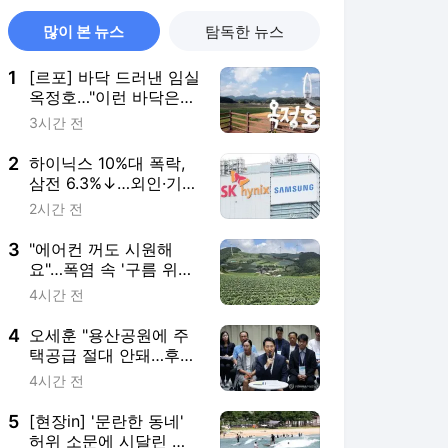
많이 본 뉴스
탐독한 뉴스
1
[르포] 바닥 드러낸 임실
옥정호…"이런 바닥은
난생처음"
3시간 전
2
하이닉스 10%대 폭락,
삼전 6.3%↓…외인·기관
팔았다(종합)
2시간 전
3
"에어컨 꺼도 시원해
요"…폭염 속 '구름 위의
땅' 안반데기
4시간 전
4
오세훈 "용산공원에 주
택공급 절대 안돼…후대
에 물려줄 책임"
4시간 전
5
[현장in] '문란한 동네'
허위 소문에 시달린 양