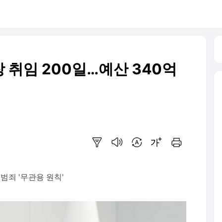
 취임 200일…예산 340억
요약보기
음성으로 듣기
번역 설정
글씨크기 조절하기
인쇄하기
죄 '무관용 원칙'