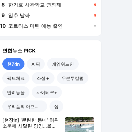
8
한기호 사관학교 연좌제
,신규
9
입추 날짜
,신규
10
코르티스 마틴 예능 출연
,유지
연합뉴스
PICK
현장in
AI픽
게임위드인
팩트체크
소셜＋
우분투칼럼
반려동물
사이테크+
우리품의 아프리카인
삶
[현장in] '문란한 동네' 허위
소문에 시달린 양양…올여
름 피서객 급증