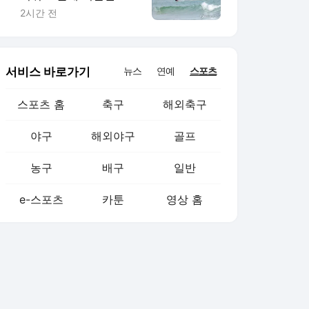
양…올여름 피서객 급증
2시간 전
서비스 바로가기
뉴스
연예
스포츠
스포츠 홈
축구
해외축구
야구
해외야구
골프
농구
배구
일반
e-스포츠
카툰
영상 홈