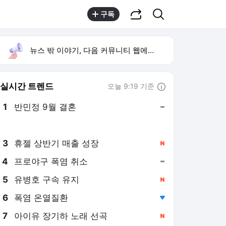
공유하기
검색
구독
뉴스 밖 이야기, 다음 커뮤니티 웹에서 보기
실시간 트렌드
오늘 9:19 기준
툴팁보기
1
반민정 9월 결혼
,유지
2
음문석 무명 시절
,유지
3
휴젤 상반기 매출 성장
,신규
4
프로야구 폭염 취소
,유지
5
유병호 구속 유지
,신규
6
폭염 온열질환
,하락
7
아이유 장기하 노래 선곡
,신규