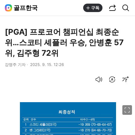
공유하기
통합검색
골프한국
구독
[PGA] 프로코어 챔피언십 최종순
위…스코티 셰플러 우승, 안병훈 57
위, 김주형 72위
강명주 기자
2025. 9. 15. 12:26
음성으로 듣기
번역 설정
글씨크기 조절하기
이미지 크게 보기