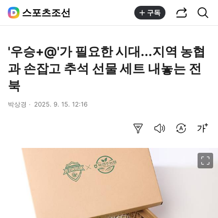
공유하기
통합검색
스포츠조선
구독
'우승+@'가 필요한 시대...지역 농협
과 손잡고 추석 선물 세트 내놓는 전
북
박상경
2025. 9. 15. 12:16
요약보기
음성으로 듣기
번역 설정
글씨크기 조절하기
이미지 크게 보기