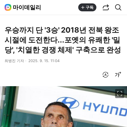
공유하기
통합검색
마이데일리
구독
우승까지 단 '3승' 2018년 전북 왕조
시절에 도전한다...포옛의 유쾌한 '밀
당', '치열한 경쟁 체제' 구축으로 완성
최병진 기자
2025. 9. 15. 11:04
번역 설정
글씨크기 조절하기
이미지 크게 보기