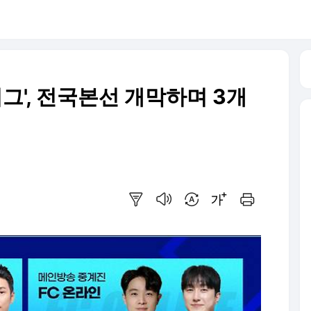
리그', 전국본선 개막하며 3개
요약보기
음성으로 듣기
번역 설정
글씨크기 조절하기
인쇄하기