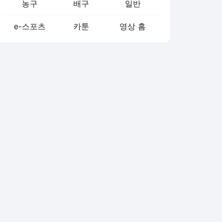
농구
배구
일반
e-스포츠
카툰
영상 홈