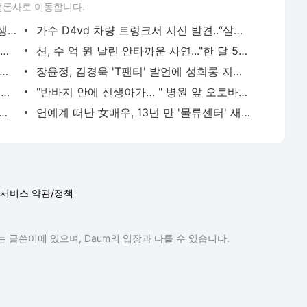
언론사로 이동합니다.
배우 한채원, 집에서 숨진 채 발견..짧은 생 마감 오늘(25일) 14주…
가수 D4vd 차량 트렁크서 시신 발견..“살인 가능성 염두”
'미코 출신' 故 신해리, 이틀 전까지 SNS 올렸는데.."외롭지 않게 …
션, 수 억 원 날린 안타까운 사연..."한 달 500㎞ 뛰는데, 앱 늦…
경♥우영, 의리로 이어진 부부인데 “사실은 사기 결혼”
장윤정, 김경욱 'T팬티' 발언에 성희롱 지적 "묻지도 않았는데, 조심하라"
'꽝'인 줄 알고 버린 복권, 알고 보니 16억원 당첨
"반바지 안에 신생아가… " 병원 앞 오토바이에서 출산
튜버' 배인규 대표, 숨진채 발견..이혼→마약 투약 혐의후 우울증 앓아
연예계 떠난 女배우, 13년 만 '물류센터' 새벽 알바 포착 "지옥 같았다"
서비스 약관/정책
 글쓴이에 있으며, Daum의 입장과 다를 수 있습니다.