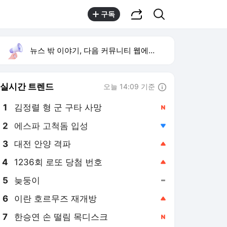
공유하기
검색
구독
뉴스 밖 이야기, 다음 커뮤니티 웹에서 보기
실시간 트렌드
오늘 14:09 기준
툴팁보기
1
김정렬 형 군 구타 사망
,신규
2
에스파 고척돔 입성
,하락
3
대전 안양 격파
,상승
4
1236회 로또 당첨 번호
,상승
5
늦둥이
,유지
6
이란 호르무즈 재개방
,상승
7
한승연 손 떨림 목디스크
,신규