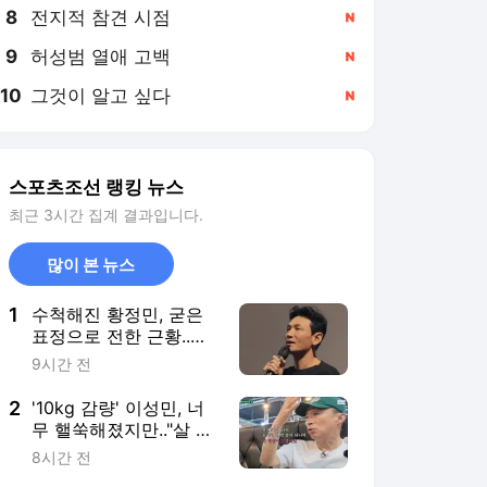
8
전지적 참견 시점
,신규
9
허성범 열애 고백
,신규
10
그것이 알고 싶다
,신규
스포츠조선 랭킹 뉴스
최근 3시간 집계 결과입니다.
많이 본 뉴스
1
수척해진 황정민, 굳은
표정으로 전한 근황..영
화 ‘호프’ 홍보는 멈추지
9시간 전
않는다
2
'10kg 감량' 이성민, 너
무 핼쑥해졌지만.."살 빠
지니 혈액 검사 결과 모
8시간 전
두 정상"