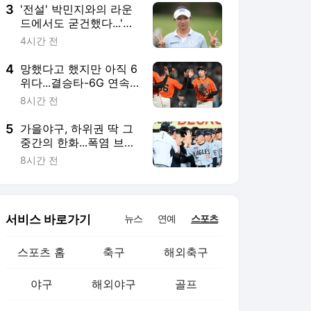
3
'전설' 박민지와의 라운
드에서도 굳건했다...'신
데렐라' 탄생 눈앞 "반드
4시간 전
시 우승해야 한다는 생
각보다" [제주 현장]
4
망했다고 했지만 아직 6
위다...결승타-6G 연속
안타 폭발, 이정후 다시
8시간 전
감 잡았나
5
가을야구, 하위권 딱 그
중간의 한화...폭염 브레
이크 후 운명의 3연전
8시간 전
다가온다
서비스 바로가기
뉴스
연예
스포츠
스포츠 홈
축구
해외축구
야구
해외야구
골프