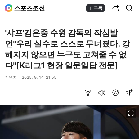
공유하기
통합검색
스포츠조선
구독
'샤프'김은중 수원 감독의 작심발
언"우리 실수로 스스로 무너졌다. 강
해지지 않으면 누구도 고쳐줄 수 없
다"[K리그1 현장 일문일답 전문]
전영지
2025. 9. 14. 21:55
요약보기
음성으로 듣기
번역 설정
글씨크기 조절하기
이미지 크게 보기