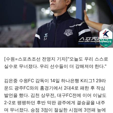
[수원=스포츠조선 전영지 기자]"오늘도 우리 스스로
실수로 무너졌다. 우리 선수들이 더 강해져야 한다."
김은중 수원FC 감독이 14일 하나은행 K리그1 29라
운드 광주FC와의 홈경기에서 2대4로 패한 후 작심
발언을 했다. 김천 상무전, 대구FC전에 이어 이날도
2-2로 팽팽하던 후반 막판 광주에게 결승골을 내주
며 무너졌다. 승점 3점이 절실한 시점에 3연패 늪에