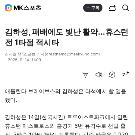
공유하기
통합검색
MK스포츠
구독
김하성, 패배에도 빛난 활약...휴스턴
전 1타점 적시타
김재호 MK스포츠 기자(greatnemo@maekyung.com)
2025. 9. 14. 11:09
요약보기
음성으로 듣기
번역 설정
글씨크기 조절하기
애틀란타 브레이브스의 김하성은 타석에서 할 일을
했다.
김하성은 14일(한국시간) 트루이스트파크에서 열린
휴스턴 애스트로스와 홈경기 6번 유격수로 선발 출
전, 3타수 1안타 1타점 기록했다. 시즌 타율은 0.220