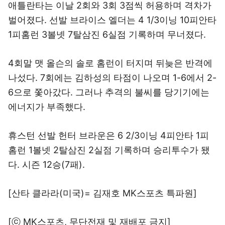
애틀란타는 이날 2회와 3회 3점씩 허용하며 격차가
벌어졌다. 선발 브라이스 엘더는 4 1/3이닝 10피안타
1피홈런 3볼넷 7탈삼진 6실점 기록하며 무너졌다.
4회말 맷 올슨의 솔로 홈런이 터지며 뒤늦은 반격에
나섰다. 7회에는 김하성의 타점이 나오며 1-6에서 2-
6으로 쫓아갔다. 그러나 추격의 불씨를 당기기에는
에너지가 부족했다.
휴스턴 선발 헌터 브라운은 6 2/3이닝 4피안타 1피
홈런 1볼넷 2탈삼진 2실점 기록하며 승리투수가 됐
다. 시즌 12승(7패).
[산타 클라라(미국)= 김재호 MK스포츠 특파원]
[ⓒ MK스포츠, 무단전재 및 재배포 금지]