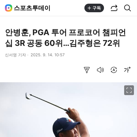
공유하기
통합검색
스포츠투데이
구독
안병훈, PGA 투어 프로코어 챔피언
십 3R 공동 60위…김주형은 72위
신서영 기자
2025. 9. 14. 10:57
요약보기
음성으로 듣기
번역 설정
글씨크기 조절하기
이미지 크게 보기