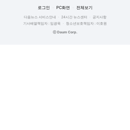
로그인
PC화면
전체보기
다음뉴스 서비스안내
24시간 뉴스센터
공지사항
기사배열책임자 : 임광욱
청소년보호책임자 : 이호원
ⓒ Daum Corp.