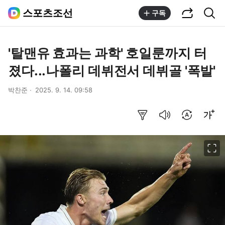
공유하기
통합검색
스포츠조선
구독
'탈맨유 효과는 과학' 호일룬까지 터
졌다...나폴리 데뷔전서 데뷔골 '폭발'
박찬준
2025. 9. 14. 09:58
요약보기
음성으로 듣기
번역 설정
글씨크기 조절하기
이미지 크게 보기