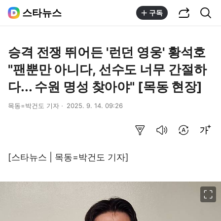
공유하기
통합검색
스타뉴스
구독
승격 전쟁 뛰어든 '런던 영웅' 황석호
"팬뿐만 아니다, 선수도 너무 간절하
다... 수원 명성 찾아야" [목동 현장]
목동=박건도 기자
2025. 9. 14. 09:26
요약보기
음성으로 듣기
번역 설정
글씨크기 조절하기
[스타뉴스 | 목동=박건도 기자]
이미지 크게 보기