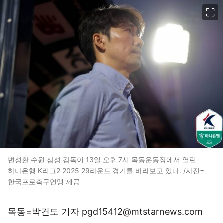
이미지 크게 보기
변성환 수원 삼성 감독이 13일 오후 7시 목동운동장에서 열린
하나은행 K리그2 2025 29라운드 경기를 바라보고 있다. /사진=
한국프로축구연맹 제공
목동=박건도 기자 pgd15412@mtstarnews.com