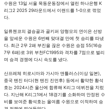
수원은 13일 서울 목동운동장에서 열린 하나은행 K
리그2 2025 29라운드에서 이랜드를 1-0으로 꺾었
다.
일류첸코의 결승골과 골키퍼 양형모의 연이은 선방
을 앞세운 수원은 6번째 맞대결 만에 첫 승리를 따냈
다. 최근 2무 2패 부진을 끊은 수원은 승점 55(16승
7무 6패)로 3위 부천FC1995와 격차를 7점으로 벌리
며 승격 경쟁에 다시 속도를 냈다.
산프레체 히로시마와 가시마 앤틀러스(이상 일본),
중국 톈진 터다(현 텐진 진먼후) 등에서 활약한 황석
호는 2024시즌 울산에 합류해 K리그 데뷔전을 치렀
다. 지난해 K리그1에서 18경기를 소화하며 안정된 수
비를 보여준 황석호는 올여름 수원으로 이적하며 승
격 전쟁에 뛰어들었다.