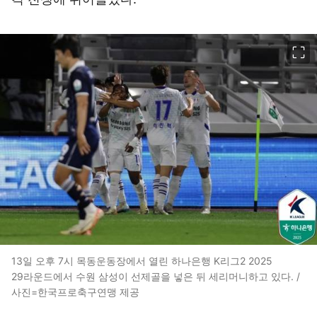
이미지 크게 보기
13일 오후 7시 목동운동장에서 열린 하나은행 K리그2 2025
29라운드에서 수원 삼성이 선제골을 넣은 뒤 세리머니하고 있다. /
사진=한국프로축구연맹 제공