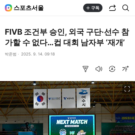
공유하기
통합검색
스포츠서울
구독
FIVB 조건부 승인, 외국 구단·선수 참
가할 수 없다…컵 대회 남자부 ‘재개’
박준범
2025. 9. 14. 09:18
요약보기
음성으로 듣기
번역 설정
글씨크기 조절하기
이미지 크게 보기