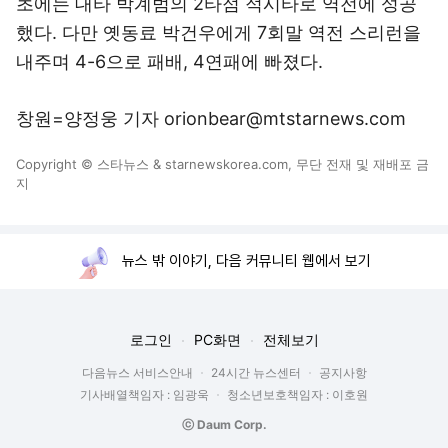
초에는 대타 박계범의 2타점 적시타로 역전에 성공
했다. 다만 옛동료 박건우에게 7회말 역전 스리런을
내주며 4-6으로 패배, 4연패에 빠졌다.
창원=양정웅 기자 orionbear@mtstarnews.com
Copyright © 스타뉴스 & starnewskorea.com, 무단 전재 및 재배포 금
지
뉴스 밖 이야기, 다음 커뮤니티 웹에서 보기
로그인
PC화면
전체보기
다음뉴스 서비스안내
24시간 뉴스센터
공지사항
기사배열책임자 : 임광욱
청소년보호책임자 : 이호원
ⓒ Daum Corp.