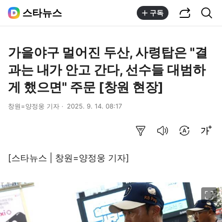
공유하기
통합검색
스타뉴스
구독
가을야구 멀어진 두산, 사령탑은 "결
과는 내가 안고 간다, 선수들 대범하
게 했으면" 주문 [창원 현장]
창원=양정웅 기자
2025. 9. 14. 08:17
요약보기
음성으로 듣기
번역 설정
글씨크기 조절하기
[스타뉴스 | 창원=양정웅 기자]
이미지 크게 보기