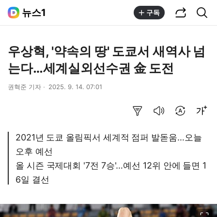
공유하기
통합검색
뉴스1
구독
우상혁, '약속의 땅' 도쿄서 새역사 넘
는다…세계실외선수권 金 도전
권혁준 기자
2025. 9. 14. 07:01
요약보기
음성으로 듣기
번역 설정
글씨크기 조절하기
2021년 도쿄 올림픽서 세계적 점퍼 발돋움…오늘
오후 예선
올 시즌 국제대회 '7전 7승'…예선 12위 안에 들면 1
6일 결선
이미지 크게 보기