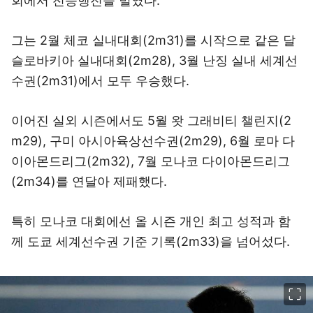
회에서 전승행진을 벌였다.
그는 2월 체코 실내대회(2m31)를 시작으로 같은 달
슬로바키아 실내대회(2m28), 3월 난징 실내 세계선
수권(2m31)에서 모두 우승했다.
이어진 실외 시즌에서도 5월 왓 그래비티 챌린지(2
m29), 구미 아시아육상선수권(2m29), 6월 로마 다
이아몬드리그(2m32), 7월 모나코 다이아몬드리그
(2m34)를 연달아 제패했다.
특히 모나코 대회에선 올 시즌 개인 최고 성적과 함
께 도쿄 세계선수권 기준 기록(2m33)을 넘어섰다.
이미지 크게 보기