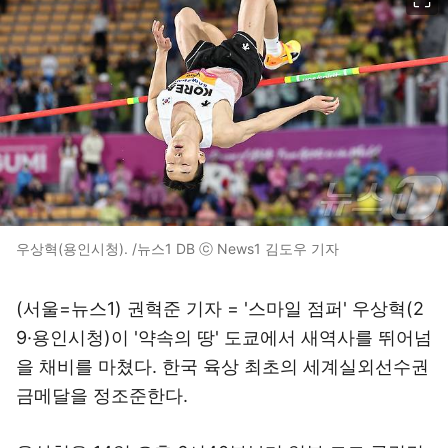
우상혁(용인시청). /뉴스1 DB ⓒ News1 김도우 기자
(서울=뉴스1) 권혁준 기자 = '스마일 점퍼' 우상혁(2
9·용인시청)이 '약속의 땅' 도쿄에서 새역사를 뛰어넘
을 채비를 마쳤다. 한국 육상 최초의 세계실외선수권
금메달을 정조준한다.