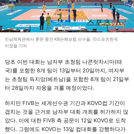
진남체육관에서 훈련 중인 KB손해보험 선수들. ⓒ스포츠한국
이정철 기자
당초 이번 대회는 남자부 초청팀 나콘랏차시마(태
국)를 포함한 8개 팀이 13일부터 20일까지, 여자부
는 초청팀 득지앙(베트남)을 포함한 8개 팀이 21일부
터 28일까지 자웅을 겨룰 예정이었다.
하지만 FIVB는 세계선수권 기간과 KOVO컵 기간이
겹치는 것을 근거로 남자부 대회 개최를 허가하지 않
았다. 이에 대한 FIVB 측 공문이 12일 KOVO로 도착
했다. 그럼에도 KOVO는 13일 컵대회를 강행하다가