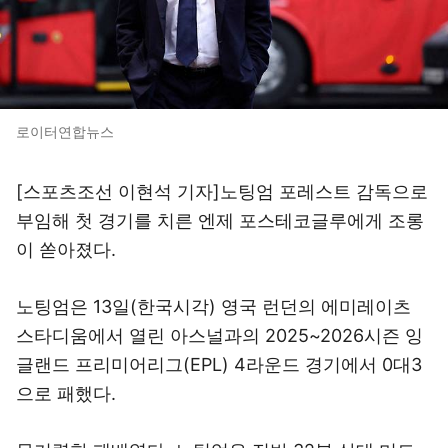
로이터연합뉴스
[스포츠조선 이현석 기자]노팅엄 포레스트 감독으로
부임해 첫 경기를 치른 엔제 포스테코글루에게 조롱
이 쏟아졌다.
노팅엄은 13일(한국시각) 영국 런던의 에미레이츠
스타디움에서 열린 아스널과의 2025~2026시즌 잉
글랜드 프리미어리그(EPL) 4라운드 경기에서 0대3
으로 패했다.