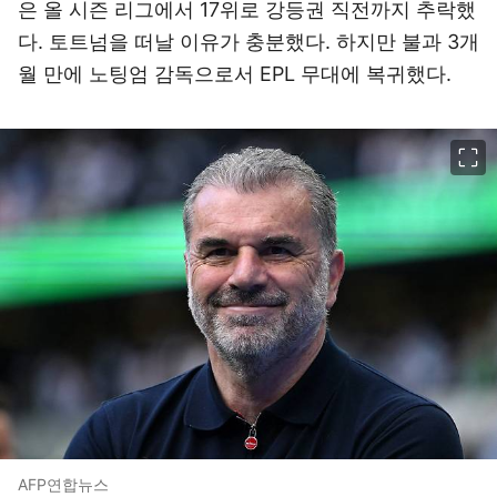
은 올 시즌 리그에서 17위로 강등권 직전까지 추락했
다. 토트넘을 떠날 이유가 충분했다. 하지만 불과 3개
월 만에 노팅엄 감독으로서 EPL 무대에 복귀했다.
이미지 크게 보기
AFP연합뉴스