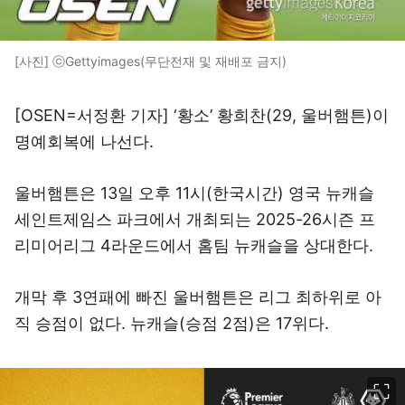
[사진] ⓒGettyimages(무단전재 및 재배포 금지)
[OSEN=서정환 기자] ‘황소’ 황희찬(29, 울버햄튼)이
명예회복에 나선다.
울버햄튼은 13일 오후 11시(한국시간) 영국 뉴캐슬
세인트제임스 파크에서 개최되는 2025-26시즌 프
리미어리그 4라운드에서 홈팀 뉴캐슬을 상대한다.
개막 후 3연패에 빠진 울버햄튼은 리그 최하위로 아
직 승점이 없다. 뉴캐슬(승점 2점)은 17위다.
이미지 크게 보기