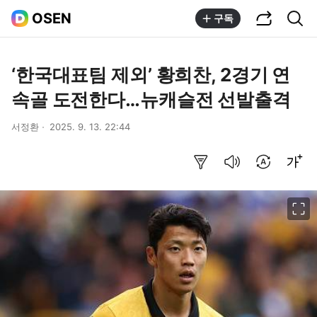
공유하기
통합검색
OSEN
구독
‘한국대표팀 제외’ 황희찬, 2경기 연
속골 도전한다…뉴캐슬전 선발출격
서정환
2025. 9. 13. 22:44
요약보기
음성으로 듣기
번역 설정
글씨크기 조절하기
이미지 크게 보기