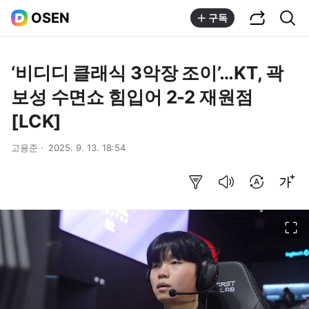
공유하기
통합검색
OSEN
구독
‘비디디 클래식 3악장 조이’…KT, 곽
보성 수면쇼 힘입어 2-2 재원점
[LCK]
고용준
2025. 9. 13. 18:54
요약보기
음성으로 듣기
번역 설정
글씨크기 조절하기
이미지 크게 보기