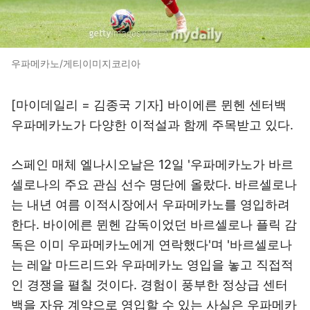
우파메카노/게티이미지코리아
[마이데일리 = 김종국 기자] 바이에른 뮌헨 센터백
우파메카노가 다양한 이적설과 함께 주목받고 있다.
스페인 매체 엘나시오날은 12일 '우파메카노가 바르
셀로나의 주요 관심 선수 명단에 올랐다. 바르셀로나
는 내년 여름 이적시장에서 우파메카노를 영입하려
한다. 바이에른 뮌헨 감독이었던 바르셀로나 플릭 감
독은 이미 우파메카노에게 연락했다'며 '바르셀로나
는 레알 마드리드와 우파메카노 영입을 놓고 직접적
인 경쟁을 펼칠 것이다. 경험이 풍부한 정상급 센터
백을 자유 계약으로 영입할 수 있는 사실은 우파메카