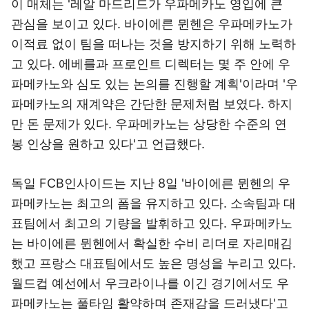
이 매체는 '레알 마드리드가 우파메카노 영입에 큰
관심을 보이고 있다. 바이에른 뮌헨은 우파메카노가
이적료 없이 팀을 떠나는 것을 방지하기 위해 노력하
고 있다. 에베를과 프로인트 디렉터는 몇 주 안에 우
파메카노와 심도 있는 논의를 진행할 계획'이라며 '우
파메카노의 재계약은 간단한 문제처럼 보였다. 하지
만 돈 문제가 있다. 우파메카노는 상당한 수준의 연
봉 인상을 원하고 있다'고 언급했다.
독일 FCB인사이드는 지난 8일 '바이에른 뮌헨의 우
파메카노는 최고의 폼을 유지하고 있다. 소속팀과 대
표팀에서 최고의 기량을 발휘하고 있다. 우파메카노
는 바이에른 뮌헨에서 확실한 수비 리더로 자리매김
했고 프랑스 대표팀에서도 높은 명성을 누리고 있다.
월드컵 예선에서 우크라이나를 이긴 경기에서도 우
파메카노는 풀타임 활약하며 존재감을 드러냈다'고