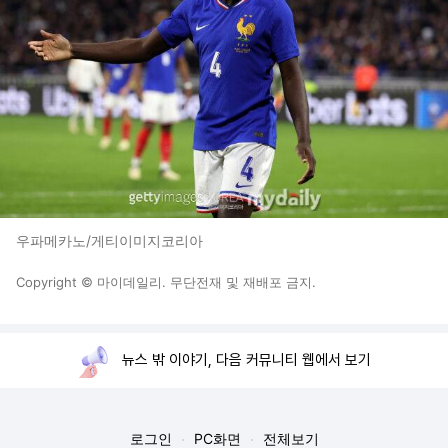
우파메카노/게티이미지코리아
Copyright © 마이데일리. 무단전재 및 재배포 금지.
뉴스 밖 이야기, 다음 커뮤니티 웹에서 보기
로그인
PC화면
전체보기