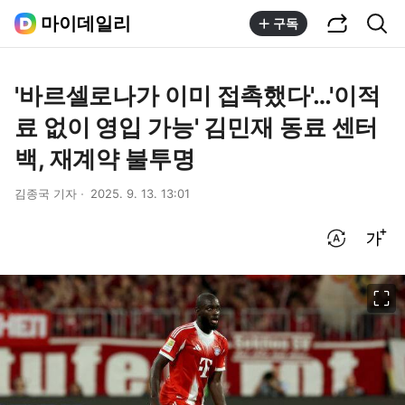
공유하기
통합검색
마이데일리
구독
'바르셀로나가 이미 접촉했다'…'이적
료 없이 영입 가능' 김민재 동료 센터
백, 재계약 불투명
김종국 기자
2025. 9. 13. 13:01
번역 설정
글씨크기 조절하기
이미지 크게 보기