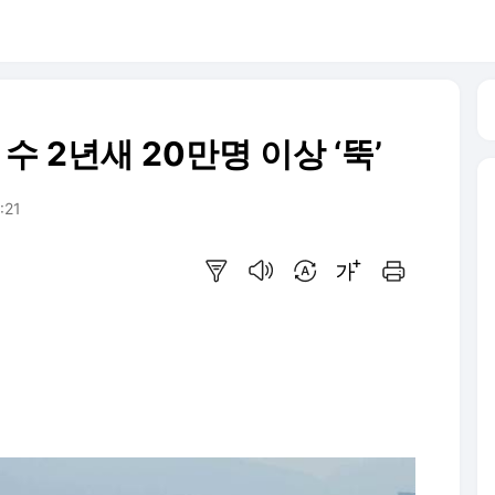
수 2년새 20만명 이상 ‘뚝’
:21
요약보기
음성으로 듣기
번역 설정
글씨크기 조절하기
인쇄하기