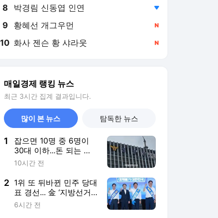
8
박경림 신동엽 인연
,하락
9
황혜선 개그우먼
,신규
10
화사 젠슨 황 샤라웃
,신규
매일경제 랭킹 뉴스
최근 3시간 집계 결과입니다.
많이 본 뉴스
탐독한 뉴스
1
잡으면 10명 중 6명이
30대 이하...돈 되는 건
전부 손대는 MZ 조폭들
10시간 전
2
1위 또 뒤바뀐 민주 당대
표 경선... 金 ‘지방선거
책임론’ vs 鄭 ‘반명 프레
6시간 전
임 반발’