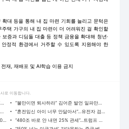
 확대 등을 통해 내 집 마련 기회를 늘리고 문턱은
주택 가구의 내 집 마련이 더 어려워진 걸 확인할
 보증과 디딤돌 대출 등 정책 금융을 확대해 청년·
 안정적 환경에서 거주할 수 있도록 지원해야 한
 무단 전재, 재배포 및 AI학습 이용 금지
론사로 이동합니다.
오늘의 운세 2025년 9월 13일 土(음력 7월 22일)·2025년 9월 14일 日(음력 7월 23일) - 매일경제
“불만이면 퇴사하라” 김어준 발언 일파만파…금감원 직원들 ‘분노’ - 매일경제
도대체 왜 이러나…300여명 한국인 비행기 탄 날, ‘관세카드’ 꺼내든 미국 - 매일경제
“혼전임신 아이 너무 안닮아서”…유전자 검사해보니 - 매일경제
“어젠 이 가격 아니었잖아요”...올해만 3500억 판매, 골드바 가격 ‘들썩’ - 매일경제
“480조 바로 안 내면 25% 관세”...트럼프 정부, 한국에 ‘양자택일’ 노골적 압박 - 매일경제
1억? ‘태원이형’ 칭송받지만…- 매경ECONOMY
‘150% 넘는 미국관세’ 감당못하는 중국·베트남…한국산으로 ‘택갈이’ 적발 16배 폭증 - 매일