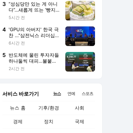
3
“성심당만 있는 게 아니
다”…새롭게 뜨는 ‘빵지
순례’ 도시 5곳은
5시간 전
4
'GPU의 아버지' 한국 극
찬 …"삼전닉스 리더십,
AI혁명 주도"
6시간 전
5
반도체에 물린 투자자들
하나둘씩 대피…불붙은
순환매, 자금 쏠린 ETF
2시간 전
는
서비스 바로가기
뉴스
연예
스포츠
뉴스 홈
기후/환경
사회
경제
정치
국제