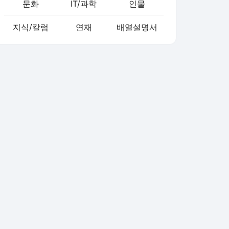
문화
IT/과학
인물
지식/칼럼
연재
배열설명서