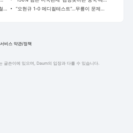
“피로감 드려 죄송”…‘극비 결혼’ 김종국, 철통보안 논란에 결국 사과 - 매일경제
“오현규 1-0 메디컬테스트”…무릎이 문제라고? 獨 매체 “헹크, SNS에 슈투트가르트 제대로 조
서비스 약관/정책
 글쓴이에 있으며, Daum의 입장과 다를 수 있습니다.