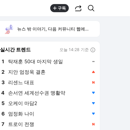
공유하기
검색
구독
뉴스 밖 이야기, 다음 커뮤니티 웹에서 보기
실시간 트렌드
오늘 14:28 기준
툴팁보기
1
탁재훈 50대 마지막 생일
,유지
2
지안 엄정욱 결혼
,상승
3
리센느 대표
,신규
4
손서연 세계선수권 맹활약
,하락
5
오케이 마담2
,하락
6
엄정화 나이
,하락
7
트로이 전쟁
,신규