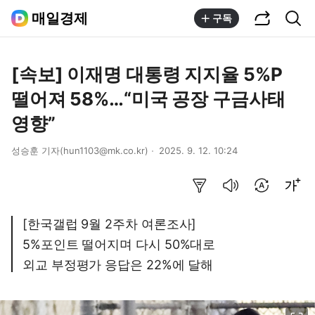
공유하기
통합검색
매일경제
구독
[속보] 이재명 대통령 지지율 5%P
떨어져 58%…“미국 공장 구금사태
영향”
성승훈 기자(hun1103@mk.co.kr)
2025. 9. 12. 10:24
요약보기
음성으로 듣기
번역 설정
글씨크기 조절하기
[한국갤럽 9월 2주차 여론조사]
5%포인트 떨어지며 다시 50%대로
외교 부정평가 응답은 22%에 달해
이미지 크게 보기