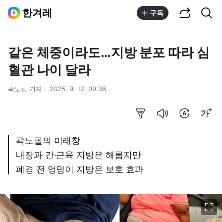
공유하기
통합검색
한겨레
구독
같은 체중이라도…지방 분포 따라 심
혈관 나이 달라
곽노필 기자
2025. 9. 12. 09:36
요약보기
음성으로 듣기
번역 설정
글씨크기 조절하기
곽노필의 미래창
내장과 간·근육 지방은 해롭지만
폐경 전 엉덩이 지방은 보호 효과
이미지 크게 보기