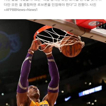
다만 모든 걸 종합하면 르브론을 인정해야 한다”고 전했다. 사진
=AFPBBNews=News1
이미지 크게 보기