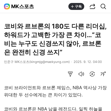
공유하기
통합검색
MK스포츠
구독
코비와 르브론의 180도 다른 리더십,
하워드가 고백한 가장 큰 차이…“코
비는 누구도 신경쓰지 않아, 르브론
은 완전히 신경 쓰지”
민준구 MK스포츠(kingmjg@maekyung.com)
2025. 9. 12. 04:00
요약보기
음성으로 듣기
번역 설정
글씨크기 조절하기
코비 브라이언트와 르브론 제임스, NBA 역사상 가장
위대한 두 선수에게는 큰 차이가 있었다.
코비와 르브론은 NBA 남을 레전드다. 일찍 하늘을